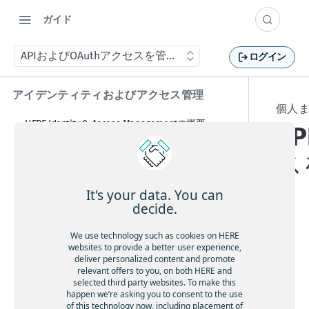
ガイド
APIおよびOAuthアクセスを管理する
ログイン
アイデンティティおよびアクセス管理
個人
HERE Identity & Access Managementの概要
A
HEREアカウントを作成する
ス
Amazon Web Services MarketplaceからHEREの利
用を開始する
It's your data. You can
decide.
概念
OA
プレミアムIAM機能
We use technology such as cookies on HERE
websites to provide a better user experience,
uth
deliver personalized content and promote
認証を管理する
は
relevant offers to you, on both HERE and
Mavenリポジトリ資格情報の作成方法
selected third party websites. To make this
、
承認を管理する
happen we’re asking you to consent to the use
プラットフォームポータルUIを使用したSAML
API
of this technology now, including placement of
権限と組織設定を管理する