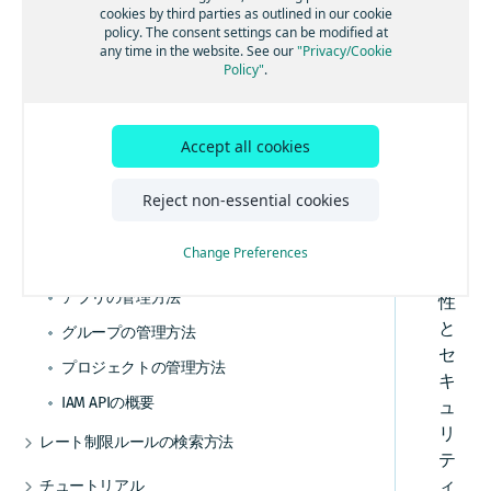
個人または組織のプラットフォームアカウントを
の設定方法
ベ
cookies by third parties as outlined in our cookie
管理する
アクセスフィルターによるリソースアクセスの
policy. The consent settings can be modified at
OLP CLIによるSAMLの設定方法
ー
制御
any time in the website. See our
"Privacy/Cookie
SSOによるアクセス管理
ス
SAMLに関するFAQ
Policy"
.
ユーザーアカウントを管理する
の
認
ユーザーの招待方法
証
Accept all cookies
ユーザーの管理方法
よ
APIキーによる認証方法
り
Reject non-essential cookies
も
OAuth 2.0で認証する方法
柔
Change Preferences
OIDCトークン
APIおよびOAuthアクセスを管理する
軟
アプリの管理方法
性
と
グループの管理方法
セ
プロジェクトの管理方法
キ
IAM APIの概要
ュ
リ
レート制限ルールの検索方法
テ
CLIを使用してレート制限エンドポイントを取
ィ
チュートリアル
得する