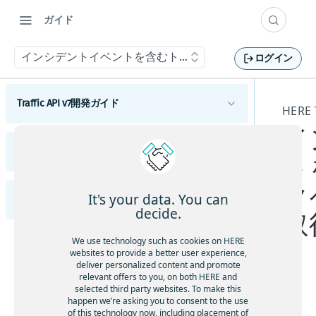
ガイド
インシデントイベントを含むトラフィックベクタータイル
ログイン
Traffic API v7開発ガイド
HERE
イ
HERE Traffic API v7の概要
Traffic APIのリリースノート
HERE Traffic API v7の使用を開始する
ト
HERE Traffic API v7の概念
リクエストを追跡する
概要
リアルタイム交通情報
ク
HERE Traffic API v7のチュートリアル
It's your data. You can
HERE Traffic Vector Tile開発者ガイド
ハイライト
フロー (交通量)
変更
フローデータをリクエストする
decide.
取
HERE Traffic API v7のカバレージ情報
高度なトラフィック
インシデント (交通障害)
機能クラスでフローをフィルタリングする
インシデントデータをリクエストする
HERE Traffic Vector Tile APIの概要
APIの変更
トラフィックカバレージ
We use technology such as cookies on HERE
地理空間フィルター
渋滞要因でフローをフィルタリングする
IDでインシデントをリクエストする
websites to provide a better user experience,
地理空間フィルタリングを使用する
HERE Traffic API v7でサポートされている翻訳言
HERE Traffic Vector Tile APIの使用を開始する
deliver personalized content and promote
既知の問題
語
位置の参照
別の言語でインシデントをリクエストする
relevant offers to you, on both HERE and
selected third party websites. To make this
機能クラスでインシデントをフィルタリング
HERE Traffic Vector Tile APIのデータレイヤー
解決済みの問題
イ
happen we’re asking you to consent to the use
する
ン
of this technology now, including placement of