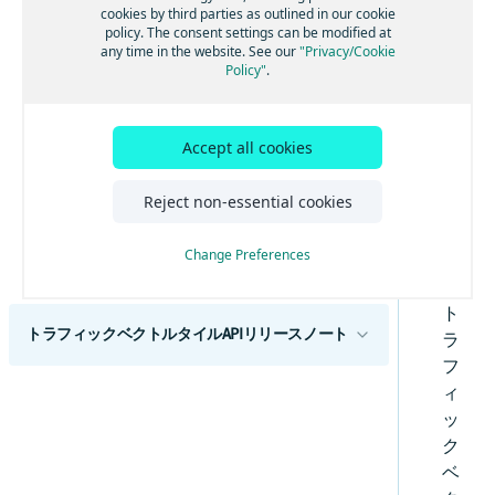
HERE Traffic Vector Tile APIのチュートリアル
cookies by third parties as outlined in our cookie
シ
policy. The consent settings can be modified at
フローイベントを含むトラフィックベクタータ
デ
any time in the website. See our
"Privacy/Cookie
イルを取得する
Policy"
.
ン
インシデントイベントを含むトラフィックベク
ト
タータイルを取得する
イ
フローイベントとインシデントイベントを含む
Accept all cookies
トラフィックベクタータイルを取得する
ベ
ン
必須の著作権表示 - HERE Traffic Vector Tile API
Reject non-essential cookies
ト
HERE Traffic Vector Tile APIのカバレージ
を
Change Preferences
含
ベクタータイルスキーマ - HERE Traffic Vector Tile
API
む
ト
トラフィックベクトルタイルAPIリリースノート
ラ
フ
概要
ィ
ハイライト
ッ
変更
ク
APIの変更
ベ
既知の問題