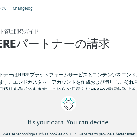
ンス
Changelog
ト管理開発ガイド
EREパートナーの請求
トナーはHEREプラットフォームサービスとコンテンツをエン
ます。エンドカスタマーアカウントを作成および管理し、それ
見積りを作成できます。これらの見積りはHEREの承認を受け
REパートナーは、1つのHEREパートナーアカウントで自社のエ
きます。そのため、すべてのエンドカスタマーアカウントの請
きます。使用量は各エンドカスタマーに一意の組織ID (
orgId
It's your data. You can decide.
す。
We use technology such as cookies on HERE websites to provide a better user
REでは、
使用量マネージャーのホーム
を介して請求可能な使用量