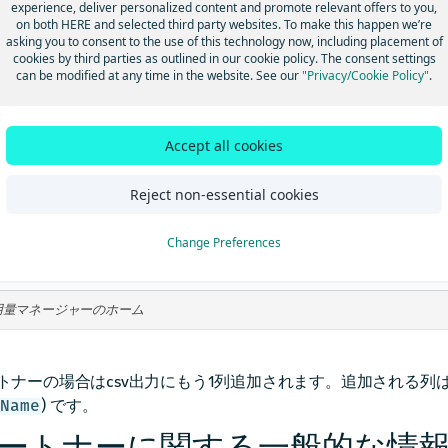
experience, deliver personalized content and promote relevant offers to you,
ます。使用量マネージャーのオプションはHEREプラットフォ
on both HERE and selected third party websites. To make this happen we’re
ます。csv形式で詳細レポートをダウンロードすることもでき
asking you to consent to the use of this technology now, including placement of
cookies by third parties as outlined in our cookie policy. The consent settings
「
パートナーのエンドカスタマー管
」を参照してください。
can be modified at any time in the website. See our
"Privacy/Cookie Policy"
.
Accept all cookies
Reject non-essential cookies
Change Preferences
用量マネージャーのホーム
トナーの場合はcsv出力にもう1列追加されます。追加される列
) です。
gName
ートナーに関する一般的な情