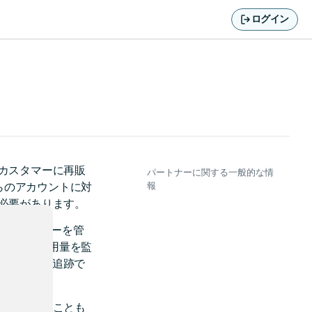
ログイン
ドカスタマーに再販
パートナーに関する一般的な情
らのアカウントに対
報
る必要があります。
ンドカスタマーを管
求可能な使用量を監
) を使用して追跡で
を監視することも