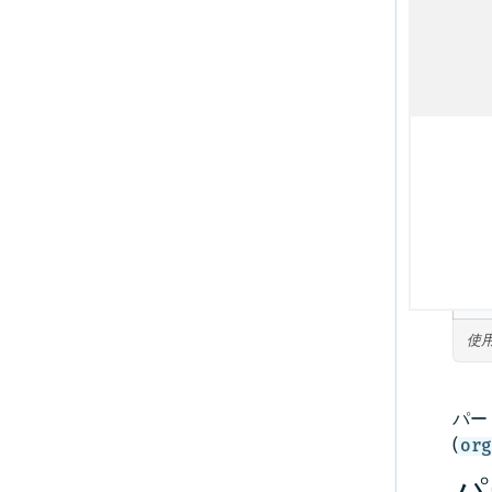
featureIdによる使用量のcsv取得方法
でき
ス取得方法
projectHrnによる使用量の取得方法
あり
IDによる使用量レポートのダウンロード方法
は、
projectHrnによる使用量のcsv取得方法
appIdによる使用量の取得方法
appIdによる使用量のcsv取得方法
請求タグの追加と使用方法
使
パー
(
or
パ