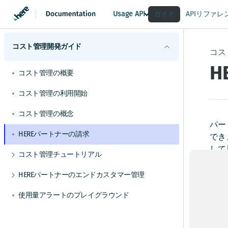
Usage API
ガイド
APIリファレ
コスト管理開発ガイド
コス
H
コスト管理の概要
コスト管理の利用開始
コスト管理の概念
パー
HEREパートナーの請求
でき
して
コスト管理チュートリアル
HE
コスト管理の使用量サービス
HEREパートナーのエンドカスタマー管理
理で
組織による使用量の取得方法
パートナーサブアカウントの使用量レポート作
視で
使用量アラートのプレイグラウンド
成方法
組織による使用量のcsv取得方法
きま
すべての使用量レポートリクエストのステータ
featureIdによる使用量の取得方法
ス取得方法
HE
IDによる使用量レポートリクエストのステータ