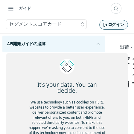
ガイド
セグメントスコアカード
ログイン
API開発ガイドの追跡
出荷 - 
セ
HERE Tracking APIの概要
ト
利用開始
カ
概念
It's your data. You can
decide.
デバイス
仮想デバイスの使用
We use technology such as cookies on HERE
デバイスのテレメトリーとポジショニング
websites to provide a better user experience,
センサーの使用
テレメトリーデータのレビュー
deliver personalized content and promote
イベント、ルール、関連付け
Sc
relevant offers to you, on both HERE and
テレメトリーの取り込み
ジオフェンスの作成と編集
or
selected third party websites. To make this
エイリアス、ラベル、メタデータ
happen we’re asking you to consent to the use
入力ストリームを使用したテレメトリーの取
センサールールを使用したイベントデータの
ec
エイリアスの作成
ユーザー
of this technology now, including placement of