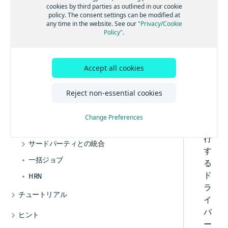
り込み
生成
ar
cookies by third parties as outlined in our cookie
ラベルを使用したデバイスとリソースの整理
デバイスの所有者としての登録
出荷 - Tracking API
デバイストレースのクエリ
ルールの作成と管理
policy. The consent settings can be modified at
と
d
プロジェクトによるデバイスとリソースの管
any time in the website. See our
"Privacy/Cookie
メタデータの作成と管理
は
トレース出力ストリームの管理
関連付けの作成方法
出荷の作成と管理
Policy"
.
理
、
デバイスシャドウの管理
イベントの作成および管理方法
ベンダーによるデバイスライセンスの作成
出荷計画を作成する
セ
デバイス位置データの取り込み
外部位置イベントの使用方法
セグメントごとのジャーニーの編成
グ
Accept all cookies
メ
出力ストリームのイベントを有効化
セグメントスコアカード
ン
Reject non-essential cookies
ロケーションの作成と管理
ト
発送時間の見積もり
を
Change Preferences
走
出荷排出量レポートの生成
行
サードパーティとの統合
す
Sensosとの統合
一括ジョブ
る
ド
HRN
ラ
チュートリアル
イ
REST APIへの認証方法
バ
ヒント
ー
データの送信