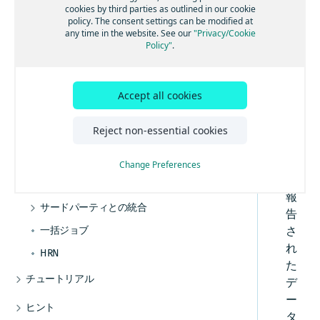
り込み
ト
cookies by third parties as outlined in our cookie
policy. The consent settings can be modified at
デバイストレースのクエリ
レ
any time in the website. See our
"Privacy/Cookie
ー
Policy"
.
トレース出力ストリームの管理
ス
デバイスシャドウの管理
と
デバイス位置データの取り込み
は
Accept all cookies
、
イベント、ルール、関連付け
経
Reject non-essential cookies
ジオフェンスの作成と編集
エイリアス、ラベル、メタデータ
時
センサールールを使用したイベントデータの
エイリアスの作成
ユーザー
的
Change Preferences
生成
ラベルを使用したデバイスとリソースの整理
デバイスの所有者としての登録
に
出荷 - Tracking API
ルールの作成と管理
報
プロジェクトによるデバイスとリソースの管
メタデータの作成と管理
出荷の作成と管理
サードパーティとの統合
関連付けの作成方法
理
告
出荷計画を作成する
Sensosとの統合
一括ジョブ
イベントの作成および管理方法
ベンダーによるデバイスライセンスの作成
さ
セグメントごとのジャーニーの編成
れ
HRN
外部位置イベントの使用方法
た
セグメントスコアカード
出力ストリームのイベントを有効化
チュートリアル
デ
ロケーションの作成と管理
REST APIへの認証方法
ー
ヒント
発送時間の見積もり
タ