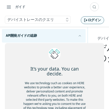
ガイド
デバイストレースのクエリ
ログイン
API開発ガイドの追跡
デバ
デ
HERE Tracking APIの概要
の
利用開始
概念
It's your data. You can
decide.
デバイス
仮想デバイスの使用
デ
We use technology such as cookies on HERE
デバイスのテレメトリーとポジショニング
websites to provide a better user experience,
バ
センサーの使用
deliver personalized content and promote
テレメトリーデータのレビュー
イ
relevant offers to you, on both HERE and
selected third party websites. To make this
テレメトリーの取り込み
ス
happen we’re asking you to consent to the use
の
入力ストリームを使用したテレメトリーの取
of this technology now, including placement of