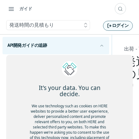
ガイド
発送時間の見積もり
ログイン
API開発ガイドの追跡
出荷 - 
発
HERE Tracking APIの概要
の
利用開始
り
概念
It's your data. You can
decide.
デバイス
仮想デバイスの使用
We use technology such as cookies on HERE
デバイスのテレメトリーとポジショニング
websites to provide a better user experience,
センサーの使用
テレメトリーデータのレビュー
deliver personalized content and promote
イベント、ルール、関連付け
こ
relevant offers to you, on both HERE and
テレメトリーの取り込み
ジオフェンスの作成と編集
の
selected third party websites. To make this
エイリアス、ラベル、メタデータ
happen we’re asking you to consent to the use
セ
入力ストリームを使用したテレメトリーの取
センサールールを使用したイベントデータの
エイリアスの作成
ユーザー
of this technology now, including placement of