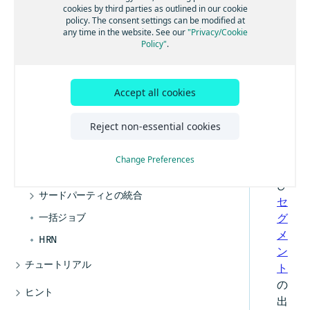
り込み
生成
ク
cookies by third parties as outlined in our cookie
ラベルを使用したデバイスとリソースの整理
デバイスの所有者としての登録
出荷 - Tracking API
デバイストレースのクエリ
ルールの作成と管理
シ
policy. The consent settings can be modified at
プロジェクトによるデバイスとリソースの管
any time in the website. See our
"Privacy/Cookie
メタデータの作成と管理
ョ
トレース出力ストリームの管理
関連付けの作成方法
出荷の作成と管理
Policy"
.
理
ン
デバイスシャドウの管理
イベントの作成および管理方法
ベンダーによるデバイスライセンスの作成
出荷計画を作成する
で
デバイス位置データの取り込み
外部位置イベントの使用方法
セグメントごとのジャーニーの編成
は
Accept all cookies
、
出力ストリームのイベントを有効化
セグメントスコアカード
出
Reject non-essential cookies
ロケーションの作成と管理
荷
発送時間の見積もり
お
Change Preferences
よ
出荷排出量レポートの生成
び
サードパーティとの統合
セ
Sensosとの統合
一括ジョブ
グ
メ
HRN
ン
チュートリアル
ト
REST APIへの認証方法
の
ヒント
出
データの送信