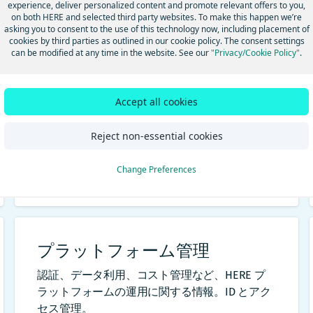
experience, deliver personalized content and promote relevant offers to you,
on both HERE and selected third party websites. To make this happen we’re
asking you to consent to the use of this technology now, including placement of
地図とデータ
cookies by third parties as outlined in our cookie policy. The consent settings
can be modified at any time in the website. See our
"Privacy/Cookie Policy"
.
世界中を走行する多数のマッピング車両から得
られる最新の位置情報データを活用し、精度の
高い地図やカスタムレイヤーを構築できます。
Accept all cookies
HERE Traffic Vector Tile API
HERE Indoor Map
Reject non-essential cookies
Change Preferences
プラットフォーム管理
認証、データ利用、コスト管理など、HERE プ
ラットフォームの運用に関する情報。ID とアク
セス管理。