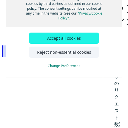
cookies by third parties as outlined in our cookie
ラ
HEREインシデント管理プロセス
policy. The consent settings can be modified at
any time in the website. See our
"Privacy/Cookie
ン
HEREサービスのメンテナンス
Policy"
.
HERE SLAの除外および制限事項
Accept all cookies
HERE SLAの用語と概念の定義
1秒あたりのリクエスト数 (RPS) キャパシティプラ
RPS
Reject non-essential cookies
ンニング
(1秒
HEREのインシデント根本原因分析
あ
Change Preferences
た
り
の
リ
ク
エ
ス
ト
数)