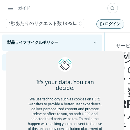
ガイド
1秒あたりのリクエスト数 (RPS) キャパシティプランニン
ログイン
製品ライフサイクルポリシー
サー
1
製品ライフサイクルポリシー
サービスレベル契約
り
ク
HEREサービスレベル契約の概要
It's your data. You can
decide.
ト
サービスの利用状況
We use technology such as cookies on HERE
(R
サービスレスポンス時間
websites to provide a better user experience,
deliver personalized content and promote
ャ
サービスクレジット
relevant offers to you, on both HERE and
selected third party websites. To make this
テ
サービスレポート
happen we’re asking you to consent to the use
of this technology now, including placement of