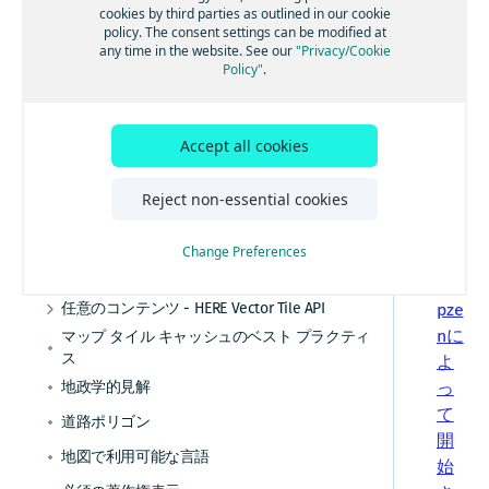
cookies by third parties as outlined in our cookie
Vec
土地利用レイヤー
policy. The consent settings can be modified at
tor
any time in the website. See our
"Privacy/Cookie
場所レイヤー
Policy"
.
Tile
施設情報 (POI) レイヤー
API
の
道路レイヤー (交通機関)
Accept all cookies
デ
道路ラベルレイヤー (任意)
ー
Reject non-essential cookies
日本のトランジットレイヤー (廃止)
タ
は
水域レイヤー
Change Preferences
、
道路ネットワークの値
Ma
任意のコンテンツ - HERE Vector Tile API
pze
Advanced Vector Tile
nに
マップ タイル キャッシュのベスト プラクティ
ス
よ
等高線
地政学的見解
っ
陰影起伏
て
道路ポリゴン
公共交通機関、V2
開
地図で利用可能な言語
始