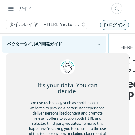
ガイド
タイルレイヤー - HERE Vector Tile API
ログイン
ベクタータイルAPI開発ガイド
HERE
タ
HERE Vector Tile APIの使用を開始する
ヤー
HERE Vector Tile APIの概要
Ve
HERE Vector Tile APIの概念
It's your data. You can
decide.
AP
ベクタータイルスキーマ
We use technology such as cookies on HERE
タイルレイヤー - HERE Vector Tile API
websites to provide a better user experience,
deliver personalized content and promote
境界レイヤー
relevant offers to you, on both HERE and
selected third party websites. To make this
建物と住所レイヤー
HE
happen we’re asking you to consent to the use
地球レイヤー
RE
of this technology now, including placement of