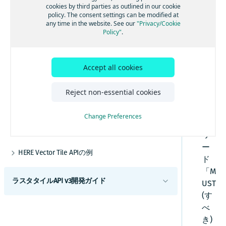
キ
ス
cookies by third parties as outlined in our cookie
土地利用レイヤー
等高線
ュ
policy. The consent settings can be modified at
地政学的見解
any time in the website. See our
"Privacy/Cookie
場所レイヤー
陰影起伏
メ
Policy"
.
道路ポリゴン
ン
施設情報 (POI) レイヤー
公共交通機関、V2
地図で利用可能な言語
ト
道路レイヤー (交通機関)
(英
必須の著作権表示
Accept all cookies
道路ラベルレイヤー (任意)
語
リクエストの追跡 - HERE Vector Tile API
版)
日本のトランジットレイヤー (廃止)
Reject non-essential cookies
地図パラメーター
の
水域レイヤー
キ
トラフィック
Change Preferences
ー
地図のカバレージ- HERE Vector Tile API
ワ
ー
HERE Vector Tile APIの例
ド
HERE Maps API for Javascriptを使用したベクタ
「M
ータイル
ラスタタイルAPI v3開発ガイド
UST
Mapbox
(す
HERE Raster Tile APIの概要
MapLibre
べ
Tangram
き)
HERE Raster Tile APIの使用を開始する