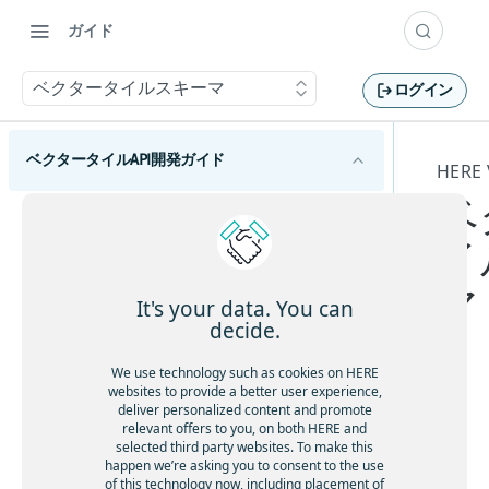
ガイド
ベクタータイルスキーマ
ログイン
ベクタータイルAPI開発ガイド
HERE
ベ
HERE Vector Tile APIの使用を開始する
イ
HERE Vector Tile APIの概要
マ
HERE Vector Tile APIの概念
It's your data. You can
decide.
ベクタータイルスキーマ
We use technology such as cookies on HERE
タイルレイヤー - HERE Vector Tile API
websites to provide a better user experience,
境界レイヤー
deliver personalized content and promote
道路ネットワークの値
こ
relevant offers to you, on both HERE and
建物と住所レイヤー
の
selected third party websites. To make this
任意のコンテンツ - HERE Vector Tile API
happen we’re asking you to consent to the use
ド
地球レイヤー
Advanced Vector Tile
マップ タイル キャッシュのベスト プラクティ
of this technology now, including placement of