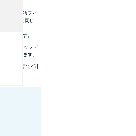
語を示す言語フィ
された言語と同じ
た場合
語になります。
コードはマップデ
などとなります。
ーザーは英語で都市