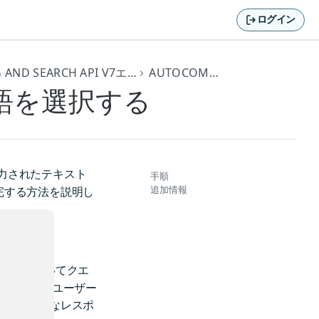
ログイン
HERE GEOCODING AND SEARCH API V7エンドポイント
AUTOCOMPLETE
語を選択する
力されたテキスト
手順
追加情報
完する方法を説明し
ンに基づいてクエ
、エンド ユーザー
す。全体的なレスポ