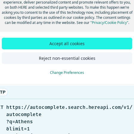
言語の一貫性は保持されます。
experience, deliver personalized content and promote relevant offers to you,
on both HERE and selected third party websites. To make this happen we’re
asking you to consent to the use of this technology now, including placement of
エンドポイントの結果には、ユーザーの優先言
autocomplete
cookies by third parties as outlined in our cookie policy. The consent settings
ドが含まれます。この値は、
クエリパラメーターで指定
lang
can be modified at any time in the website. See our
"Privacy/Cookie Policy"
.
クライアントアプリケーションがパラメーターを指定しなかっ
エンドポイントが入力クエリから識別した言
/autocomplete
Accept all cookies
プデータに複数のバリエーションがある言語の場合、2文字言語
に応じて拡張されます。ラテン文字の音訳形式の言語
*-Latn
Reject non-essential cookies
例では、ユーザーはギリシャのアテネ市を検索しています。ユ
入力しています。
Change Preferences
TP
ET https://autocomplete.search.hereapi.com/v1/

ocomplete

=Athens

limit=1
