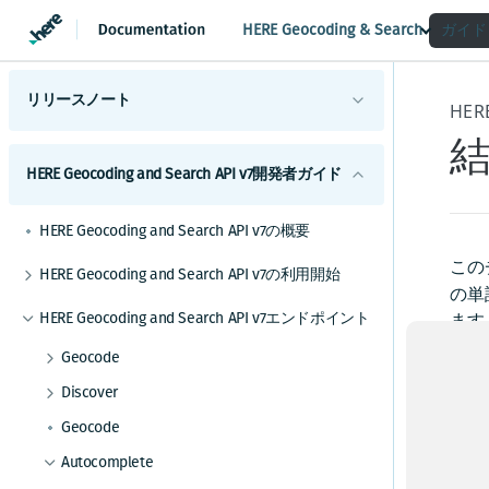
HERE Geocoding & Search
ガイド
リリースノート
概要
HERE Geocoding and Search API v7開発者ガイド
ハイライト
変更
新機能
HERE Geocoding and Search API v7の概要
機能と動作の変更
この
HERE Geocoding and Search API v7の利用開始
APIの変更
の単
HERE Geocoding and Search API v7へのリクエ
HERE Geocoding and Search API v7エンドポイント
ます
ストの作成
既知の問題
資格情報を取得する
手
Geocode
解決済みの問題
アプリケーションをテストする
住所をジオコーディングする
Discover
制限と回避策
/au
機能の成熟度
エリアをジオコーディングする
名前を使用して場所を検索する
Geocode
リ言
HERE Geocoding and Search API v7実装のヒン
場所をジオコーディングする
位置を使用して住所を検索する
Autocomplete
はク
ト
拡張に対する準備
結果のスコアリングを使用する
カテゴリーを使用して場所を検索する