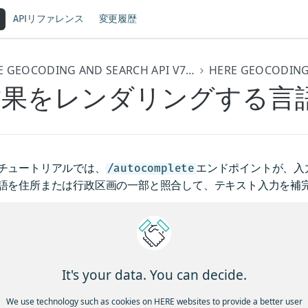
APIリファレンス
変更履歴
HERE GEOCODING AND SEARCH API V7開発者ガイド
結果をレンダリングする言
チュートリアルでは、
エンドポイントが、入
/autocomplete
語を住所または行政区画の一部と照合して、テキスト入力を補
。
順
エンドポイントは、一致する名前のバリエーショ
tocomplete
It's your data. You can decide.
語を検出し、そのレスポンスに同じ言語を選択します。そのため
エリと入力したすべての単語を同じ言語で確認し、認識できま
We use technology such as cookies on HERE websites to provide a better user