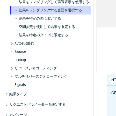
ンス
結果をレンダリングして強調表示を使用する
セカンダリユニットを使用して住所をジオコ
クライアントアクティビティの追跡
チェーンを使用して場所を検索する
結果をレンダリングする言語を選択する
各
/
ーディングする
Gzip圧縮
電話番号を使用して場所を検索する
ール
結果を特定の国に限定する
結果を特定の国に限定する
か、
座標近くの住所を検索する
住居番号のフォールバックを使用する
空間参照を使用して結果を限定する
は、
位置の近くの場所をカテゴリーで検索する
空間参照を使用する
結果を特定のタイプに限定する
マッ
経路内の場所をカテゴリーで検索する
Autosuggest
修飾クエリを作成する
ータ
不完全なカテゴリークエリを使用して場所の
他の場所の近くにある場所を検索する
Browse
ハイブリッドクエリを作成する
候補を取得する
次の
不完全な位置クエリを使用して場所の候補を
Lookup
解析情報をリクエストして使用する
名を
取得する
リバースジオコーディング
場所の結果を除外する
クエリのスペル ミスを修正する
周辺の住所を空間フィルターで絞り込んで検
マルチリバースジオコーディング
索する
クエリの最後のワードの候補を取得する
HT
地理座標を使用して周辺の複数の住所を検索
Signals
する
G
結果タイプ
運転方向を考慮して道路の一致を向上する
    aut
場所の結果
結果を特定のタイプに限定する
リクエストパラメーターを設定する
    ?q
住所の結果
マイクロポイント住所にスナップすることで
レスポンスの強化
    &
カバレージ
リバースジオコーディングの精度を向上させ