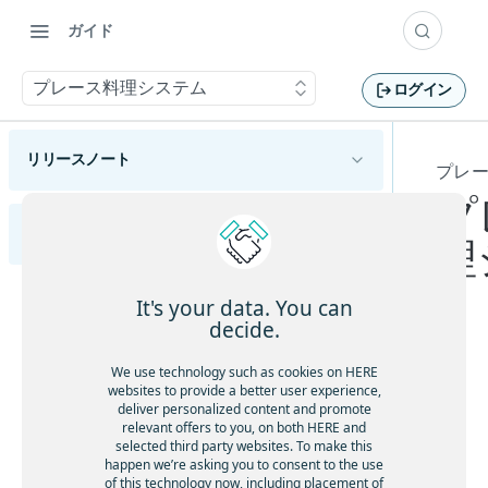
ガイド
プレース料理システム
ログイン
リリースノート
プレ
プ
概要
HERE Geocoding and Search API v7開発者ガイド
ハイライト
理
変更
新機能
HERE Geocoding and Search API v7の概要
It's your data. You can
機能と動作の変更
decide.
HERE Geocoding and Search API v7の利用開始
APIの変更
HERE Geocoding and Search API v7へのリクエ
タ
We use technology such as cookies on HERE
HERE Geocoding and Search API v7エンドポイント
ストの作成
既知の問題
websites to provide a better user experience,
イ
資格情報を取得する
Geocode
deliver personalized content and promote
結果タイプ
解決済みの問題
プ
relevant offers to you, on both HERE and
住所をジオコーディングする
アプリケーションをテストする
Discover
selected third party websites. To make this
pl
制限と回避策
場所の結果
happen we’re asking you to consent to the use
エリアをジオコーディングする
名前を使用して場所を検索する
機能の成熟度
Geocode
ac
of this technology now, including placement of