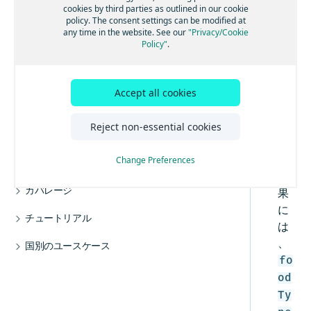
住所の結果
cookies by third parties as outlined in our cookie
の
場所をジオコーディングする
位置を使用して住所を検索する
e
HERE Geocoding and Search API v7実装のヒン
Autocomplete
policy. The consent settings can be modified at
ト
HE
クエリをフォローアップする
結果のスコアリングを使用する
カテゴリーを使用して場所を検索する
結果をレンダリングして強調表示を使用する
any time in the website. See our
"Privacy/Cookie
Autosuggest
拡張に対する準備
RE
Policy"
.
プレースカテゴリーと料理
セカンダリユニットを使用して住所をジオコ
不完全なカテゴリークエリを使用して場所の
チェーンを使用して場所を検索する
結果をレンダリングする言語を選択する
Geo
Browse
クライアントアクティビティの追跡
ーディングする
候補を取得する
プレースカテゴリーシステム
cod
電話番号を使用して場所を検索する
結果を特定の国に限定する
不完全な位置クエリを使用して場所の候補を
Lookup
Gzip圧縮
結果を特定の国に限定する
取得する
Accept all cookies
ing
プレース料理システム
座標近くの住所を検索する
空間参照を使用して結果を限定する
リバースジオコーディング
住居番号のフォールバックを使用する
and
クエリのスペル ミスを修正する
プレースチェーンシステム(A～M)
周辺の住所を空間フィルターで絞り込んで検
位置の近くの場所をカテゴリーで検索する
結果を特定のタイプに限定する
Reject non-essential cookies
Sea
マルチリバースジオコーディング
空間参照を使用する
索する
クエリの最後のワードの候補を取得する
プレースチェーンシステム(N～Z)
rch
経路内の場所をカテゴリーで検索する
地理座標を使用して周辺の複数の住所を検索
Signals
修飾クエリを作成する
する
の
Change Preferences
リクエストパラメーターを設定する
他の場所の近くにある場所を検索する
ハイブリッドクエリを作成する
結
運転方向を考慮して道路の一致を向上する
レスポンスの強化
カバレージ
果
解析情報をリクエストして使用する
結果を特定のタイプに限定する
関連項目を使用したレスポンス項目の強化
レスポンス言語
に
検索の地域カバレージ
場所の結果を除外する
マイクロポイント住所にスナップすることで
チュートリアル
地図参照を使用したレスポンスの強化
は
結果タイプでフィルターする
リバースジオコーディングの精度を向上させ
ジオコードの地域カバレージ
ルート沿いの検索の実装方法
ナビゲーション属性を使用したレスポンスの
、
HERE Geocoding and Search API v7での政治的
る
国別のユースケース
強化
対応している政治的見解
見解の扱い
Postmanを使用したリバースジオコーディン
ユーザーアクションを送信する
HERE Geocoding and Search API v7の日本の住
fo
グ
所システム
EV充電ポイント
Browseレスポンスでのアクション
自動候補提示を使用して地理座標を検索する方
od
法
郵便番号による住所検索を使用する(SGP、IRL)
Ty
郵便番号の市区町村情報を入力する
Autosuggest レスポンスでのアクション