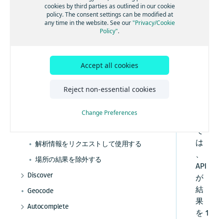
cookies by third parties as outlined in our cookie
HERE Geocoding and Search API v7実装のヒン
policy. The consent settings can be modified at
場所をジオコーディングする
ト
any time in the website. See our
"Privacy/Cookie
こ
拡張に対する準備
結果のスコアリングを使用する
Policy"
.
の
クライアントアクティビティの追跡
セカンダリユニットを使用して住所をジオコ
チ
ーディングする
Gzip圧縮
ュ
Accept all cookies
結果を特定の国に限定する
ー
住居番号のフォールバックを使用する
ト
Reject non-essential cookies
リ
空間参照を使用する
ア
修飾クエリを作成する
Change Preferences
ル
ハイブリッドクエリを作成する
で
は
解析情報をリクエストして使用する
、
場所の結果を除外する
API
Discover
が
名前を使用して場所を検索する
結
Geocode
果
位置を使用して住所を検索する
Autocomplete
を 1
カテゴリーを使用して場所を検索する
結果をレンダリングして強調表示を使用する