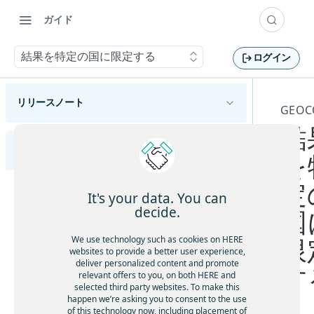
ガイド
結果を特定の国に限定する
ログイン
リリースノート
GEOC
結
概要
HERE Geocoding and Search API v7開発者ガイド
ハイライト
を
変更
新機能
定
HERE Geocoding and Search API v7の概要
It's your data. You can
機能と動作の変更
decide.
国
HERE Geocoding and Search API v7の利用開始
APIの変更
HERE Geocoding and Search API v7へのリクエ
We use technology such as cookies on HERE
限
HERE Geocoding and Search API v7エンドポイント
ストの作成
既知の問題
websites to provide a better user experience,
資格情報を取得する
deliver personalized content and promote
Geocode
す
解決済みの問題
relevant offers to you, on both HERE and
アプリケーションをテストする
selected third party websites. To make this
住所をジオコーディングする
制限と回避策
happen we’re asking you to consent to the use
機能の成熟度
of this technology now, including placement of
エリアをジオコーディングする