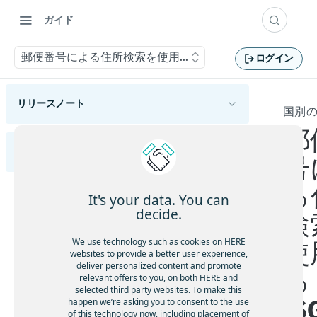
ガイド
郵便番号による住所検索を使用する(SGP、IRL)
ログイン
リリースノート
国別
郵
概要
HERE Geocoding and Search API v7開発者ガイド
ハイライト
号
変更
新機能
る
HERE Geocoding and Search API v7の概要
It's your data. You can
機能と動作の変更
decide.
検
HERE Geocoding and Search API v7の利用開始
APIの変更
HERE Geocoding and Search API v7へのリクエ
We use technology such as cookies on HERE
使
HERE Geocoding and Search API v7エンドポイント
ストの作成
既知の問題
websites to provide a better user experience,
資格情報を取得する
Geocode
deliver personalized content and promote
る
結果タイプ
解決済みの問題
relevant offers to you, on both HERE and
住所をジオコーディングする
アプリケーションをテストする
Discover
selected third party websites. To make this
場所の結果
制限と回避策
(S
リクエストパラメーターを設定する
happen we’re asking you to consent to the use
エリアをジオコーディングする
名前を使用して場所を検索する
機能の成熟度
Geocode
of this technology now, including placement of
住所の結果