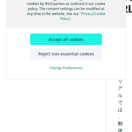
レスポンスの強化
cookies by third parties as outlined in our cookie
場所をジオコーディングする
位置を使用して住所を検索する
IR
HERE Geocoding and Search API v7実装のヒン
カバレージ
Autocomplete
policy. The consent settings can be modified at
クエリをフォローアップする
関連項目を使用したレスポンス項目の強化
ト
レスポンス言語
検索の地域カバレージ
結果のスコアリングを使用する
カテゴリーを使用して場所を検索する
結果をレンダリングして強調表示を使用する
any time in the website. See our
"Privacy/Cookie
Autosuggest
拡張に対する準備
チュートリアル
プレースカテゴリーと料理
地図参照を使用したレスポンスの強化
Policy"
.
結果タイプでフィルターする
セカンダリユニットを使用して住所をジオコ
不完全なカテゴリークエリを使用して場所の
ジオコードの地域カバレージ
チェーンを使用して場所を検索する
結果をレンダリングする言語を選択する
Browse
ルート沿いの検索の実装方法
クライアントアクティビティの追跡
プレースカテゴリーシステム
ナビゲーション属性を使用したレスポンスの
ーディングする
候補を取得する
HERE Geocoding and Search API v7での政治的
国別のユースケース
強化
対応している政治的見解
電話番号を使用して場所を検索する
結果を特定の国に限定する
不完全な位置クエリを使用して場所の候補を
見解の扱い
Lookup
ユーザーアクションを送信する
Gzip圧縮
結果を特定の国に限定する
プレース料理システム
HERE Geocoding and Search API v7の日本の住
こ
取得する
Accept all cookies
EV充電ポイント
座標近くの住所を検索する
空間参照を使用して結果を限定する
Browseレスポンスでのアクション
自動候補提示を使用して地理座標を検索する方
所システム
リバースジオコーディング
住居番号のフォールバックを使用する
プレースチェーンシステム(A～M)
の
クエリのスペル ミスを修正する
法
周辺の住所を空間フィルターで絞り込んで検
郵便番号の市区町村情報を入力する
郵便番号による住所検索を使用する(SGP、IRL)
位置の近くの場所をカテゴリーで検索する
結果を特定のタイプに限定する
Autosuggest レスポンスでのアクション
チ
Reject non-essential cookies
マルチリバースジオコーディング
空間参照を使用する
プレースチェーンシステム(N～Z)
索する
クエリの最後のワードの候補を取得する
ュ
郵便番号と住居番号で住所を検索する
経路内の場所をカテゴリーで検索する
Lookupレスポンスでのアクション
地理座標を使用して周辺の複数の住所を検索
Signals
修飾クエリを作成する
ー
する
Change Preferences
他の場所の近くにある場所を検索する
ハイブリッドクエリを作成する
ト
運転方向を考慮して道路の一致を向上する
リ
解析情報をリクエストして使用する
結果を特定のタイプに限定する
ア
場所の結果を除外する
マイクロポイント住所にスナップすることで
ル
リバースジオコーディングの精度を向上させ
で
る
は
Postmanを使用したリバースジオコーディン
グ
、
郵
便