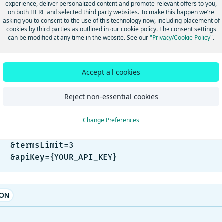
experience, deliver personalized content and promote relevant offers to you,
urg」といったクエリ用語の補完候補と、その他の関連する位置
on both HERE and selected third party websites. To make this happen we’re
asking you to consent to the use of this technology now, including placement of
はその例と、
エンドポイントのクエリセッシ
/autosuggest
cookies by third parties as outlined in our cookie policy. The consent settings
can be modified at any time in the website. See our
"Privacy/Cookie Policy"
.
TP
Accept all cookies
ET https://autosuggest.search.hereapi.com/v1/

Reject non-essential cookies
osuggest

43414,13.19315

Change Preferences
ur&lang=en

limit=5

msLimit=3

    &apiKey={YOUR_API_KEY}
SON