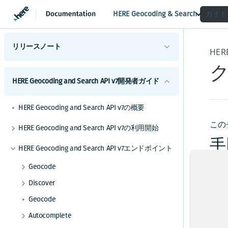
HERE Geocoding & Search
ガイド
リリースノート
概要
HERE Geocoding and Search API v7開発者ガイド
ハイライト
変更
新機能
HERE Geocoding and Search API v7の概要
機能と動作の変更
この
HERE Geocoding and Search API v7の利用開始
APIの変更
HERE Geocoding and Search API v7へのリクエ
手
HERE Geocoding and Search API v7エンドポイント
ストの作成
既知の問題
資格情報を取得する
Geocode
ポツ
解決済みの問題
アプリケーションをテストする
住所をジオコーディングする
始す
Discover
制限と回避策
que
機能の成熟度
エリアをジオコーディングする
名前を使用して場所を検索する
Geocode
ます
HERE Geocoding and Search API v7実装のヒン
場所をジオコーディングする
位置を使用して住所を検索する
Autocomplete
ト
不完全
拡張に対する準備
結果のスコアリングを使用する
カテゴリーを使用して場所を検索する
結果をレンダリングして強調表示を使用する