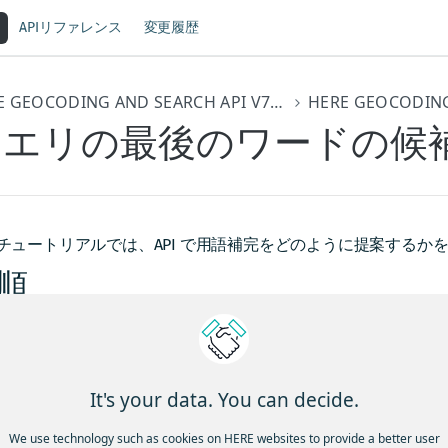
APIリファレンス
変更履歴
HERE GEOCODING AND SEARCH API V7開発者ガイド
クエリの最後のワードの候
チュートリアルでは、API で用語補完をどのように提案するか
順
ダムからの道中、ベルリンミッテでファストフードレストランのBu
ると、
にクエリ用語の補完候補が表示され、さらに5つの位
ryTerms
It's your data. You can decide.
。
We use technology such as cookies on HERE websites to provide a better user
なクエリ「Bur」の場合、「BURGER」、「Burgermeister」、