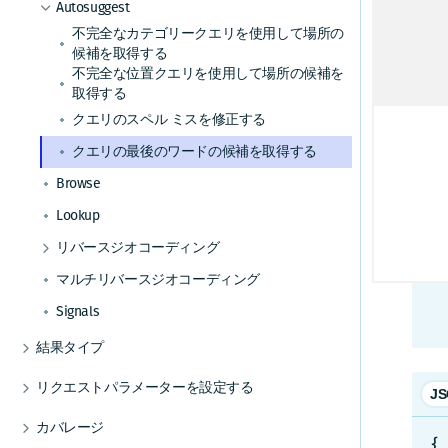
Autosuggest
「B
セカンダリユニットを使用して住所をジオコ
クライアントアクティビティの追跡
チェーンを使用して場所を検索する
結果をレンダリングする言語を選択する
不完全なカテゴリークエリを使用して場所の
ーディングする
候補を取得する
以下
Gzip圧縮
電話番号を使用して場所を検索する
結果を特定の国に限定する
結果を特定の国に限定する
不完全な位置クエリを使用して場所の候補を
取得する
座標近くの住所を検索する
空間参照を使用して結果を限定する
住居番号のフォールバックを使用する
クエリのスペル ミスを修正する
HT
位置の近くの場所をカテゴリーで検索する
結果を特定のタイプに限定する
空間参照を使用する
クエリの最後のワードの候補を取得する
経路内の場所をカテゴリーで検索する
修飾クエリを作成する
G
Browse
他の場所の近くにある場所を検索する
    aut
ハイブリッドクエリを作成する
Lookup
    ?at=52.
解析情報をリクエストして使用する
    &q=b
リバースジオコーディング
場所の結果を除外する
周辺の住所を空間フィルターで絞り込んで検
    &
マルチリバースジオコーディング
索する
    &ter
地理座標を使用して周辺の複数の住所を検索
Signals
する
結果タイプ
運転方向を考慮して道路の一致を向上する
場所の結果
結果を特定のタイプに限定する
リクエストパラメーターを設定する
J
住所の結果
マイクロポイント住所にスナップすることで
レスポンスの強化
カバレージ
リバースジオコーディングの精度を向上させ
クエリをフォローアップする
関連項目を使用したレスポンス項目の強化
{

レスポンス言語