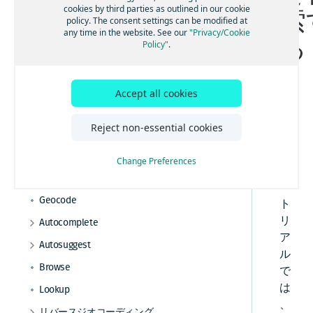
cookies by third parties as outlined in our cookie
索
HERE Geocoding and Search API v7実装のヒン
場所をジオコーディングする
policy. The consent settings can be modified at
位置を使用して住所を検索する
ト
any time in the website. See our
"Privacy/Cookie
拡張に対する準備
結果のスコアリングを使用する
る
カテゴリーを使用して場所を検索する
Policy"
.
セカンダリユニットを使用して住所をジオコ
クライアントアクティビティの追跡
チェーンを使用して場所を検索する
ーディングする
Gzip圧縮
結果を特定の国に限定する
電話番号を使用して場所を検索する
Accept all cookies
住居番号のフォールバックを使用する
座標近くの住所を検索する
こ
Reject non-essential cookies
空間参照を使用する
位置の近くの場所をカテゴリーで検索する
の
チ
修飾クエリを作成する
経路内の場所をカテゴリーで検索する
Change Preferences
ュ
ハイブリッドクエリを作成する
他の場所の近くにある場所を検索する
ー
Geocode
解析情報をリクエストして使用する
ト
リ
Autocomplete
場所の結果を除外する
ア
結果をレンダリングして強調表示を使用する
Autosuggest
ル
不完全なカテゴリークエリを使用して場所の
結果をレンダリングする言語を選択する
Browse
で
候補を取得する
結果を特定の国に限定する
不完全な位置クエリを使用して場所の候補を
は
Lookup
取得する
、
空間参照を使用して結果を限定する
リバースジオコーディング