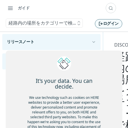
ガイド
経路内の場所をカテゴリーで検索する
ログイン
リリースノート
DISC
経
概要
HERE Geocoding and Search API v7開発者ガイド
ハイライト
内
変更
新機能
場
HERE Geocoding and Search API v7の概要
It's your data. You can
機能と動作の変更
decide.
を
HERE Geocoding and Search API v7の利用開始
APIの変更
HERE Geocoding and Search API v7へのリクエ
We use technology such as cookies on HERE
テ
HERE Geocoding and Search API v7エンドポイント
ストの作成
既知の問題
websites to provide a better user experience,
資格情報を取得する
deliver personalized content and promote
Geocode
リ
解決済みの問題
relevant offers to you, on both HERE and
アプリケーションをテストする
住所をジオコーディングする
selected third party websites. To make this
Discover
制限と回避策
で
happen we’re asking you to consent to the use
機能の成熟度
エリアをジオコーディングする
of this technology now, including placement of
名前を使用して場所を検索する