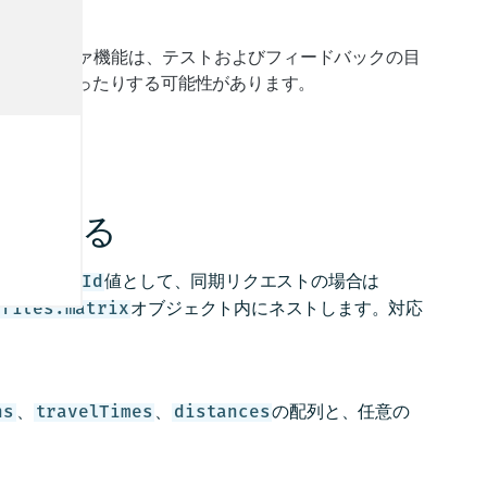
です。アルファ機能は、テストおよびフィードバックの目
できなくなったりする可能性があります。
。
理解する
は
値として、同期リクエストの場合は
matrixId
オブジェクト内にネストします。対応
ofiles.matrix
。
、
、
の配列と、任意の
ns
travelTimes
distances