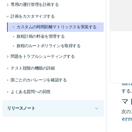
テリトリー別に旅程を最適化する
ツアーごとの超過コストを計算する
専用の運行管理を計画する
有の駐車時間を設定する
最大シフト時間を制限する
注
代替位置を使用する
車両によって異なるベース停止時間を使用して
指定されたスタンドでEV充電を予定すること
近隣の停車地をクラスター化する
停車地の最大数を設定する
これ
計画をカスタマイズする
配車を改善する
で、運行管理の効率を上げる
集荷と配達を旅程計画に組み合わせる
的で
移動時間または距離で車両用ルートを最適化す
EVフリートに合わせて効率的なルートを計画す
停車地の最小数を設定する
カスタムの時間距離マトリックスを実装する
る
る
ジョブタスク位置を制御する
廃棄物運行管理に合わせて効率的なルートを計
道路の側設定でルートを最適化する
旅程計画の料金を管理する
詳細
画する
混載の制限を定義する
交通情報モードを理解する
旅程のルートポリラインを取得する
複数の再積載地点を有効にする
ルートを動的に再計画する
問題をトラブルシューティングする
カ
ジョブごとに複数のタスクを処理する
特定の最適化目標に合わせて目的関数を使用す
未割り当てジョブをトラブルシューティングす
テスト段階の機能の詳細
る
る
複数シフトを含める
回避オプションを使用した優先ルートを使用す
HERE
複数の未割り当てジョブの理由を取得する
休憩時間を組み込む
国ごとのカバレージを確認する
る
mat
APIエラーを理解する
時間帯を使用してアクティビティの開始時間を
タイブレークの目標を使用して同等のソリュー
する
よくある質問への回答
制限する
ションを解決する
マ
多様な車タイプに合わせて旅程を最適化する
リレーションを使用して旅程を再計画する
リリースノート
コストに合わせて旅程を最適化する
次の
従業員の送迎を計画する
err
概要
複数日の長距離旅程を計画する
ハイライト