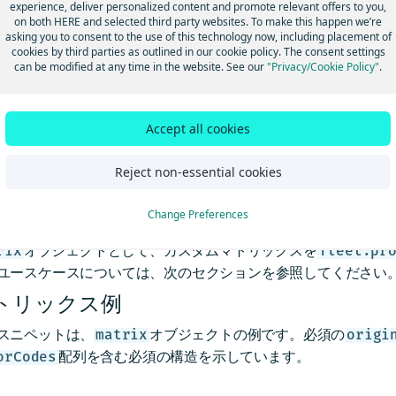
experience, deliver personalized content and promote relevant offers to you,
on both HERE and selected third party websites. To make this happen we’re
asking you to consent to the use of this technology now, including placement of
は
アルファ
機能 (新規またはテスト段階であり、現在開発中) 
cookies by third parties as outlined in our cookie policy. The consent settings
can be modified at any time in the website. See our
"Privacy/Cookie Policy"
.
提供されています。これらは大幅に変更されたり、一般に入手
については、「
テスト段階の機能の詳細
」を参照してください
Accept all cookies
Reject non-essential cookies
スタムマトリックスモデルを
Change Preferences
 Tour Planning APIの
問題
のJSONでは、非同期リクエストの場合
オブジェクトとして、カスタムマトリックスを
rix
fleet.pr
ユースケースについては、次のセクションを参照してください
トリックス例
スニペットは、
オブジェクトの例です。必須の
matrix
origi
配列を含む必須の構造を示しています。
orCodes