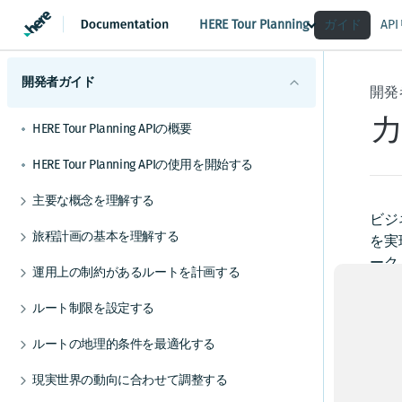
HERE Tour Planning
ガイド
AP
開発者ガイド
開発
HERE Tour Planning APIの概要
HERE Tour Planning APIの使用を開始する
主要な概念を理解する
ビジ
問題
旅程計画の基本を理解する
を実
ソリューション
巡回セールスマンの問題を理解する
ーク
運用上の制約があるルートを計画する
目標
の効
問題作成のベストプラクティスに従う
休憩を考慮する
ルート制限を設定する
HERE Server Environment
カス
容量制約付き配送計画問題を解決する
顧客ベースのサービス所要時間を許可する
歩行者の歩行速度をカスタマイズする
のか
設定
ルートの地理的条件を最適化する
オープンな車両ルート検索問題を解決する
グループにジョブを割り当てる
す。
制限速度を適用する
旅程の重複を最小限に抑えて運転しやすいルー
主な概念を学習する
現実世界の動向に合わせて調整する
トを作成する
スキルに基づいてジョブを割り当てる
最大距離を制限する
より現実的なサービス時間に合わせて、場所固