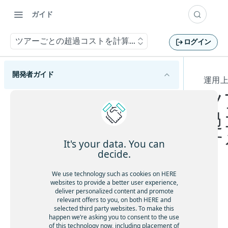
ガイド
ツアーごとの超過コストを計算する
ログイン
開発者ガイド
運用
ツ
HERE Tour Planning APIの概要
過
HERE Tour Planning APIの使用を開始する
す
主要な概念を理解する
It's your data. You can
decide.
問題
旅程計画の基本を理解する
ソリューション
We use technology such as cookies on HERE
巡回セールスマンの問題を理解する
運用上の制約があるルートを計画する
websites to provide a better user experience,
目標
deliver personalized content and promote
問題作成のベストプラクティスに従う
効
relevant offers to you, on both HERE and
休憩を考慮する
HERE Server Environment
率
selected third party websites. To make this
容量制約付き配送計画問題を解決する
顧客ベースのサービス所要時間を許可する
happen we’re asking you to consent to the use
的
設定
オープンな車両ルート検索問題を解決する
of this technology now, including placement of