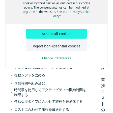
な
グループにジョブを割り当てる
cookies by third parties as outlined in our cookie
主な概念を学習する
物
policy. The consent settings can be modified at
スキルに基づいてジョブを割り当てる
any time in the website. See our
"Privacy/Cookie
流
Policy"
.
ツアーごとの超過コストを計算する
業
務
近隣の停車地をクラスター化する
を
Accept all cookies
集荷と配達を旅程計画に組み合わせる
実
ジョブタスク位置を制御する
現
Reject non-essential cookies
す
混載の制限を定義する
る
Change Preferences
複数の再積載地点を有効にする
に
ジョブごとに複数のタスクを処理する
は
、
複数シフトを含める
業
休憩時間を組み込む
務
時間帯を使用してアクティビティの開始時間を
コ
制限する
ス
多様な車タイプに合わせて旅程を最適化する
ト
コストに合わせて旅程を最適化する
の