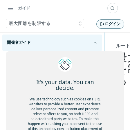
ガイド
最大距離を制限する
ログイン
開発者ガイド
ルー
最
HERE Tour Planning APIの概要
を
HERE Tour Planning APIの使用を開始する
る
主要な概念を理解する
It's your data. You can
decide.
問題
旅程計画の基本を理解する
ソリューション
We use technology such as cookies on HERE
巡回セールスマンの問題を理解する
運用上の制約があるルートを計画する
websites to provide a better user experience,
目標
deliver personalized content and promote
問題作成のベストプラクティスに従う
一
休憩を考慮する
relevant offers to you, on both HERE and
ルート制限を設定する
HERE Server Environment
部
selected third party websites. To make this
容量制約付き配送計画問題を解決する
顧客ベースのサービス所要時間を許可する
happen we’re asking you to consent to the use
の
設定
歩行者の歩行速度をカスタマイズする
オープンな車両ルート検索問題を解決する
of this technology now, including placement of