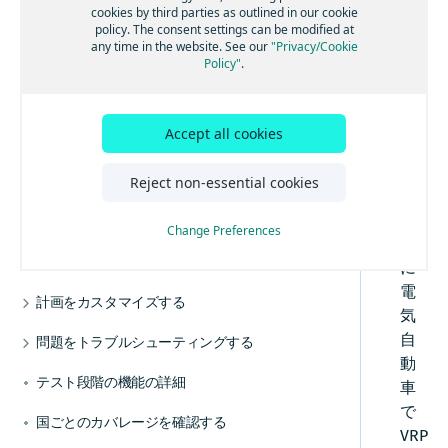
グループにジョブを割り当てる
特
cookies by third parties as outlined in our cookie
主な概念を学習する
制限速度を適用する
定
policy. The consent settings can be modified at
スキルに基づいてジョブを割り当てる
any time in the website. See our
"Privacy/Cookie
最大距離を制限する
の
Policy"
.
ツアーごとの超過コストを計算する
タ
最大シフト時間を制限する
近隣の停車地をクラスター化する
イ
停車地の最大数を設定する
プ
集荷と配達を旅程計画に組み合わせる
Accept all cookies
停車地の最小数を設定する
の
ジョブタスク位置を制御する
車
Reject non-essential cookies
ルートの地理的条件を最適化する
混載の制限を定義する
両
旅程の重複を最小限に抑えて運転しやすいルー
、
現実世界の動向に合わせて調整する
トを作成する
複数の再積載地点を有効にする
Change Preferences
特
より現実的なサービス時間に合わせて、場所固
テリトリー別に旅程を最適化する
ジョブごとに複数のタスクを処理する
専用の運行管理を計画する
有の駐車時間を設定する
に
代替位置を使用する
車両によって異なるベース停止時間を使用して
指定されたスタンドでEV充電を予定すること
複数シフトを含める
電
計画をカスタマイズする
配車を改善する
で、運行管理の効率を上げる
気
休憩時間を組み込む
移動時間または距離で車両用ルートを最適化す
EVフリートに合わせて効率的なルートを計画す
カスタムの時間距離マトリックスを実装する
自
問題をトラブルシューティングする
る
る
時間帯を使用してアクティビティの開始時間を
旅程計画の料金を管理する
動
廃棄物運行管理に合わせて効率的なルートを計
未割り当てジョブをトラブルシューティングす
制限する
道路の側設定でルートを最適化する
テスト段階の機能の詳細
画する
る
車
多様な車タイプに合わせて旅程を最適化する
旅程のルートポリラインを取得する
交通情報モードを理解する
複数の未割り当てジョブの理由を取得する
で
国ごとのカバレージを確認する
コストに合わせて旅程を最適化する
ルートを動的に再計画する
VRP
APIエラーを理解する