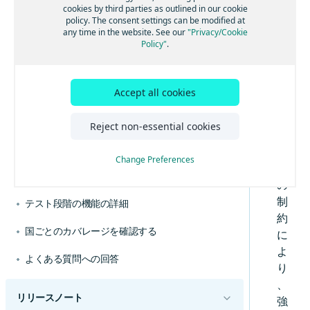
グループにジョブを割り当てる
配
制限速度を適用する
cookies by third parties as outlined in our cookie
主な概念を学習する
旅程の重複を最小限に抑えて運転しやすいルー
送
policy. The consent settings can be modified at
スキルに基づいてジョブを割り当てる
トを作成する
最大距離を制限する
any time in the website. See our
"Privacy/Cookie
会
Policy"
.
ツアーごとの超過コストを計算する
テリトリー別に旅程を最適化する
最大シフト時間を制限する
社
近隣の停車地をクラスター化する
代替位置を使用する
は
停車地の最大数を設定する
、
集荷と配達を旅程計画に組み合わせる
Accept all cookies
現実世界の動向に合わせて調整する
停車地の最小数を設定する
ビ
より現実的なサービス時間に合わせて、場所固
ジョブタスク位置を制御する
ジ
専用の運行管理を計画する
有の駐車時間を設定する
Reject non-essential cookies
混載の制限を定義する
ネ
車両によって異なるベース停止時間を使用して
指定されたスタンドでEV充電を予定すること
計画をカスタマイズする
配車を改善する
で、運行管理の効率を上げる
ス
複数の再積載地点を有効にする
Change Preferences
移動時間または距離で車両用ルートを最適化す
EVフリートに合わせて効率的なルートを計画す
カスタムの時間距離マトリックスを実装する
上
問題をトラブルシューティングする
る
る
ジョブごとに複数のタスクを処理する
の
旅程計画の料金を管理する
廃棄物運行管理に合わせて効率的なルートを計
未割り当てジョブをトラブルシューティングす
道路の側設定でルートを最適化する
複数シフトを含める
制
テスト段階の機能の詳細
画する
る
旅程のルートポリラインを取得する
交通情報モードを理解する
約
休憩時間を組み込む
複数の未割り当てジョブの理由を取得する
国ごとのカバレージを確認する
に
ルートを動的に再計画する
時間帯を使用してアクティビティの開始時間を
APIエラーを理解する
よ
制限する
特定の最適化目標に合わせて目的関数を使用す
よくある質問への回答
り
る
多様な車タイプに合わせて旅程を最適化する
、
回避オプションを使用した優先ルートを使用す
コストに合わせて旅程を最適化する
リリースノート
る
強