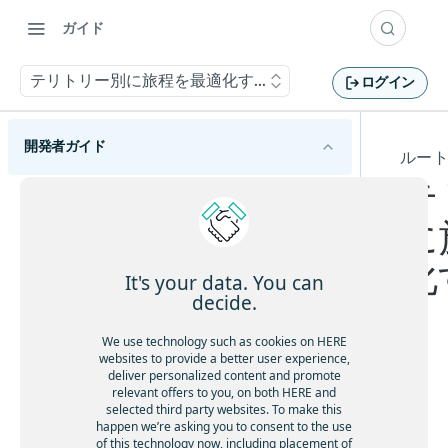
ガイド
テリトリー別に旅程を最適化する
ログイン
開発者ガイド
ルー
テ
HERE Tour Planning APIの概要
に
HERE Tour Planning APIの使用を開始する
化
主要な概念を理解する
It's your data. You can
decide.
問題
旅程計画の基本を理解する
ソリューション
We use technology such as cookies on HERE
巡回セールスマンの問題を理解する
運用上の制約があるルートを計画する
websites to provide a better user experience,
目標
deliver personalized content and promote
問題作成のベストプラクティスに従う
多
休憩を考慮する
relevant offers to you, on both HERE and
ルート制限を設定する
HERE Server Environment
く
selected third party websites. To make this
容量制約付き配送計画問題を解決する
顧客ベースのサービス所要時間を許可する
歩行者の歩行速度をカスタマイズする
happen we’re asking you to consent to the use
の
設定
ルートの地理的条件を最適化する
オープンな車両ルート検索問題を解決する
of this technology now, including placement of