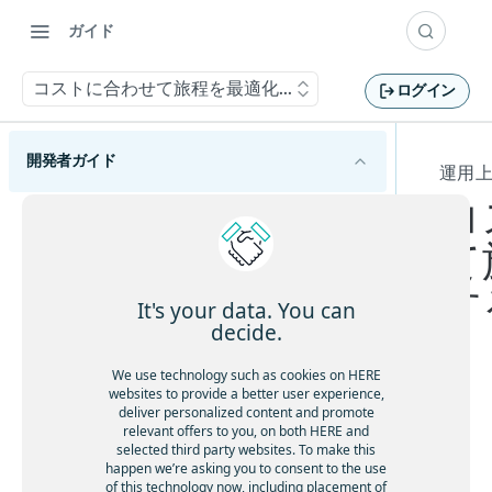
ガイド
コストに合わせて旅程を最適化する
ログイン
開発者ガイド
運用
コ
HERE Tour Planning APIの概要
て
HERE Tour Planning APIの使用を開始する
す
主要な概念を理解する
It's your data. You can
decide.
問題
旅程計画の基本を理解する
ソリューション
We use technology such as cookies on HERE
巡回セールスマンの問題を理解する
運用上の制約があるルートを計画する
websites to provide a better user experience,
目標
deliver personalized content and promote
問題作成のベストプラクティスに従う
効
relevant offers to you, on both HERE and
休憩を考慮する
HERE Server Environment
率
selected third party websites. To make this
容量制約付き配送計画問題を解決する
顧客ベースのサービス所要時間を許可する
happen we’re asking you to consent to the use
的
設定
オープンな車両ルート検索問題を解決する
of this technology now, including placement of