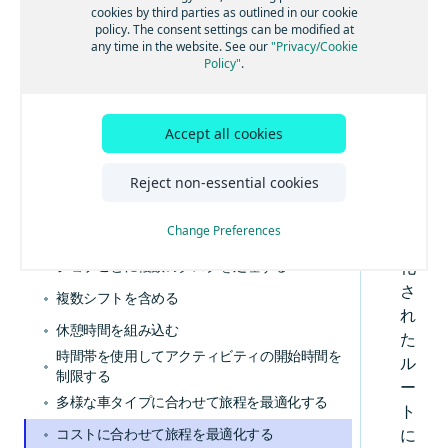
な
グループにジョブを割り当てる
cookies by third parties as outlined in our cookie
主な概念を学習する
物
policy. The consent settings can be modified at
スキルに基づいてジョブを割り当てる
any time in the website. See our
"Privacy/Cookie
流
Policy"
.
ツアーごとの超過コストを計算する
と
輸
近隣の停車地をクラスター化する
送
Accept all cookies
集荷と配達を旅程計画に組み合わせる
管
ジョブタスク位置を制御する
理
Reject non-essential cookies
は
混載の制限を定義する
最
Change Preferences
複数の再積載地点を有効にする
適
ジョブごとに複数のタスクを処理する
化
さ
複数シフトを含める
れ
休憩時間を組み込む
た
時間帯を使用してアクティビティの開始時間を
ル
制限する
ー
多様な車タイプに合わせて旅程を最適化する
ト
コストに合わせて旅程を最適化する
に