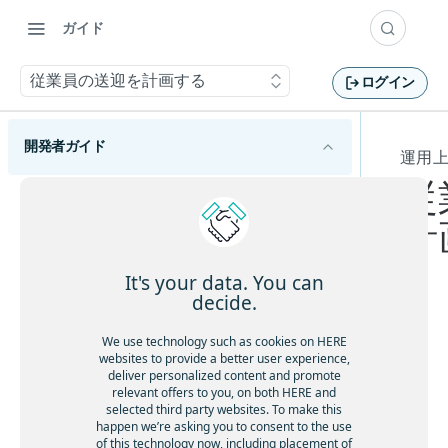
ガイド
従業員の送迎を計画する
ログイン
開発者ガイド
運用
従
HERE Tour Planning APIの概要
計
HERE Tour Planning APIの使用を開始する
主要な概念を理解する
It's your data. You can
decide.
問題
旅程計画の基本を理解する
ソリューション
こ
We use technology such as cookies on HERE
巡回セールスマンの問題を理解する
運用上の制約があるルートを計画する
websites to provide a better user experience,
の
目標
deliver personalized content and promote
問題作成のベストプラクティスに従う
チ
relevant offers to you, on both HERE and
休憩を考慮する
HERE Server Environment
selected third party websites. To make this
容量制約付き配送計画問題を解決する
ュ
顧客ベースのサービス所要時間を許可する
happen we’re asking you to consent to the use
設定
ー
オープンな車両ルート検索問題を解決する
of this technology now, including placement of