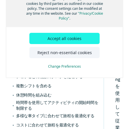
グループにジョブを割り当てる
ト
cookies by third parties as outlined in our cookie
主な概念を学習する
policy. The consent settings can be modified at
リ
スキルに基づいてジョブを割り当てる
any time in the website. See our
"Privacy/Cookie
ア
Policy"
.
ツアーごとの超過コストを計算する
ル
近隣の停車地をクラスター化する
で
は
Accept all cookies
集荷と配達を旅程計画に組み合わせる
、
ジョブタスク位置を制御する
Tou
Reject non-essential cookies
混載の制限を定義する
r
Pla
Change Preferences
複数の再積載地点を有効にする
nni
ジョブごとに複数のタスクを処理する
ng
複数シフトを含める
を
使
休憩時間を組み込む
用
時間帯を使用してアクティビティの開始時間を
し
制限する
て
多様な車タイプに合わせて旅程を最適化する
従
コストに合わせて旅程を最適化する
業