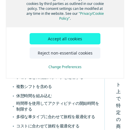
よ
グループにジョブを割り当てる
cookies by third parties as outlined in our cookie
主な概念を学習する
っ
policy. The consent settings can be modified at
スキルに基づいてジョブを割り当てる
any time in the website. See our
"Privacy/Cookie
て
Policy"
.
ツアーごとの超過コストを計算する
は
、
近隣の停車地をクラスター化する
配
Accept all cookies
集荷と配達を旅程計画に組み合わせる
送
ジョブタスク位置を制御する
会
Reject non-essential cookies
社
混載の制限を定義する
が
Change Preferences
複数の再積載地点を有効にする
ル
ジョブごとに複数のタスクを処理する
ー
ト
複数シフトを含める
上
休憩時間を組み込む
で
時間帯を使用してアクティビティの開始時間を
特
制限する
定
多様な車タイプに合わせて旅程を最適化する
の
コストに合わせて旅程を最適化する
商