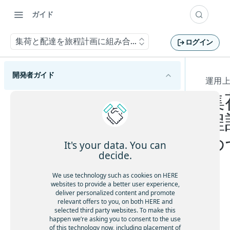
ガイド
集荷と配達を旅程計画に組み合わせる
ログイン
開発者ガイド
運用
集
HERE Tour Planning APIの概要
程
HERE Tour Planning APIの使用を開始する
わ
主要な概念を理解する
It's your data. You can
decide.
問題
旅程計画の基本を理解する
ソリューション
We use technology such as cookies on HERE
巡回セールスマンの問題を理解する
運用上の制約があるルートを計画する
websites to provide a better user experience,
目標
deliver personalized content and promote
問題作成のベストプラクティスに従う
場
relevant offers to you, on both HERE and
休憩を考慮する
HERE Server Environment
合
selected third party websites. To make this
容量制約付き配送計画問題を解決する
顧客ベースのサービス所要時間を許可する
happen we’re asking you to consent to the use
に
設定
オープンな車両ルート検索問題を解決する
of this technology now, including placement of