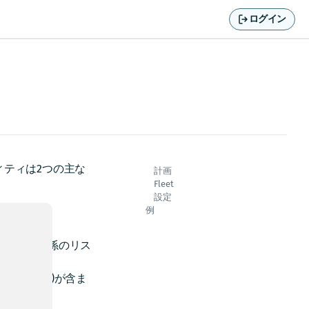
ログイン
ティは2つの主な
計画
Fleet
設定
例
車両との関係のリス
クト(任意)が含ま