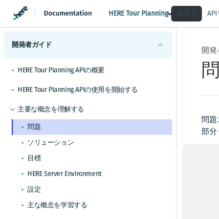
HERE Tour Planning
ガイド
AP
開発者ガイド
開発
HERE Tour Planning APIの概要
HERE Tour Planning APIの使用を開始する
主要な概念を理解する
問題
問題
部分 
ソリューション
計
目標
計画
HERE Server Environment
ト (
設定
類似
主な概念を学習する
れま