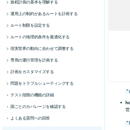
旅程計画の基本を理解する
ジ
巡回セールスマンの問題を理解する
運用上の制約があるルートを計画する
基本
問題作成のベストプラクティスに従う
では
休憩を考慮する
ルート制限を設定する
容量制約付き配送計画問題を解決する
顧客ベースのサービス所要時間を許可する
lo
歩行者の歩行速度をカスタマイズする
ルートの地理的条件を最適化する
オープンな車両ルート検索問題を解決する
合
グループにジョブを割り当てる
制限速度を適用する
旅程の重複を最小限に抑えて運転しやすいルー
現実世界の動向に合わせて調整する
トを作成する
スキルに基づいてジョブを割り当てる
最大距離を制限する
"
より現実的なサービス時間に合わせて、場所固
テリトリー別に旅程を最適化する
ツアーごとの超過コストを計算する
ま
専用の運行管理を計画する
有の駐車時間を設定する
最大シフト時間を制限する
代替位置を使用する
車両によって異なるベース停止時間を使用して
指定されたスタンドでEV充電を予定すること
"
近隣の停車地をクラスター化する
停車地の最大数を設定する
計画をカスタマイズする
配車を改善する
で、運行管理の効率を上げる
集荷と配達を旅程計画に組み合わせる
du
移動時間または距離で車両用ルートを最適化す
EVフリートに合わせて効率的なルートを計画す
停車地の最小数を設定する
カスタムの時間距離マトリックスを実装する
問題をトラブルシューティングする
る
る
ジョブタスク位置を制御する
旅程計画の料金を管理する
廃棄物運行管理に合わせて効率的なルートを計
未割り当てジョブをトラブルシューティングす
道路の側設定でルートを最適化する
"
テスト段階の機能の詳細
画する
る
混載の制限を定義する
旅程のルートポリラインを取得する
交通情報モードを理解する
h
複数の未割り当てジョブの理由を取得する
複数の再積載地点を有効にする
国ごとのカバレージを確認する
世
ルートを動的に再計画する
APIエラーを理解する
ジョブごとに複数のタスクを処理する
特定の最適化目標に合わせて目的関数を使用す
よくある質問への回答
る
"
複数シフトを含める
回避オプションを使用した優先ルートを使用す