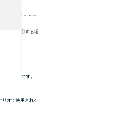
ブを表します。ここ
リックスを使用する場
99}
での所要時間です。
ナリオで使用される