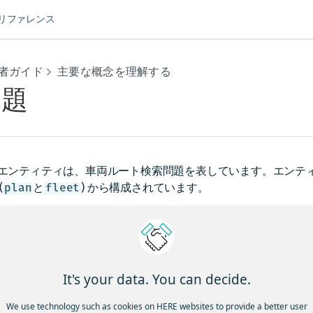
Iリファレンス
者ガイド
主要な概念を理解する
問題
エンティティは、車両ルート検索問題を表しています。エンティ
(
と
) から構成されています。
plan
fleet
画
には、使用する車両のジョブのリストの他、これらのジョブと
任意)、
It's your data. You can decide.
するジョブをグループ化する設定を持つクラスタリングオブジェ
す。
We use technology such as cookies on HERE websites to provide a better user