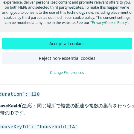
experience, deliver personalized content and promote relevant offers to you,
ョブ
on both HERE and selected third party websites. To make this happen we’re
asking you to consent to the use of this technology now, including placement of
的に、このエンティティは任意の車両によって遂行されるジョ
cookies by third parties as outlined in our cookie policy. The consent settings
次の特定のプロパティを考慮します。
can be modified at any time in the website. See our
"Privacy/Cookie Policy"
.
cation
(必須)
：緯度と経度、またはカスタムID (カスタムマト
のみ) で表される位置情報です。
Accept all cookies
location": {"lat": 52.5622847, "lng": 13.40230
Reject non-essential cookies
たは
location": {"id": "uniqueLocationId"}
Change Preferences
ration
(必須)
：秒単位の所要時間 (サービス時間)：特定の場所
duration": 120
ouseKeyId
(任意)
：同じ場所で複数の配達や複数の集荷を行うシ
帯のIDです。
houseKeyId": "household_1A"