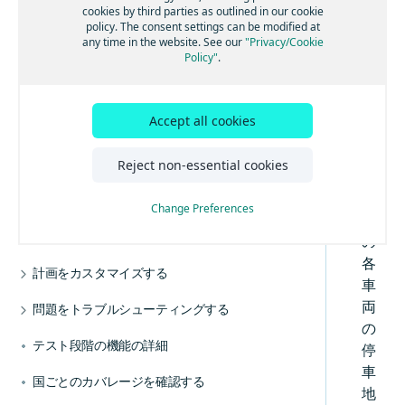
グループにジョブを割り当てる
r
cookies by third parties as outlined in our cookie
主な概念を学習する
制限速度を適用する
Pla
policy. The consent settings can be modified at
スキルに基づいてジョブを割り当てる
any time in the website. See our
"Privacy/Cookie
最大距離を制限する
nni
Policy"
.
ツアーごとの超過コストを計算する
ng
最大シフト時間を制限する
近隣の停車地をクラスター化する
API
停車地の最大数を設定する
で
集荷と配達を旅程計画に組み合わせる
Accept all cookies
停車地の最小数を設定する
は
ジョブタスク位置を制御する
、
Reject non-essential cookies
ルートの地理的条件を最適化する
混載の制限を定義する
旅
旅程の重複を最小限に抑えて運転しやすいルー
程
現実世界の動向に合わせて調整する
トを作成する
複数の再積載地点を有効にする
Change Preferences
内
より現実的なサービス時間に合わせて、場所固
テリトリー別に旅程を最適化する
ジョブごとに複数のタスクを処理する
専用の運行管理を計画する
有の駐車時間を設定する
の
代替位置を使用する
車両によって異なるベース停止時間を使用して
指定されたスタンドでEV充電を予定すること
複数シフトを含める
各
計画をカスタマイズする
配車を改善する
で、運行管理の効率を上げる
車
休憩時間を組み込む
移動時間または距離で車両用ルートを最適化す
EVフリートに合わせて効率的なルートを計画す
カスタムの時間距離マトリックスを実装する
両
問題をトラブルシューティングする
る
る
時間帯を使用してアクティビティの開始時間を
旅程計画の料金を管理する
の
廃棄物運行管理に合わせて効率的なルートを計
未割り当てジョブをトラブルシューティングす
制限する
道路の側設定でルートを最適化する
テスト段階の機能の詳細
画する
る
停
多様な車タイプに合わせて旅程を最適化する
旅程のルートポリラインを取得する
交通情報モードを理解する
複数の未割り当てジョブの理由を取得する
車
国ごとのカバレージを確認する
コストに合わせて旅程を最適化する
ルートを動的に再計画する
地
APIエラーを理解する