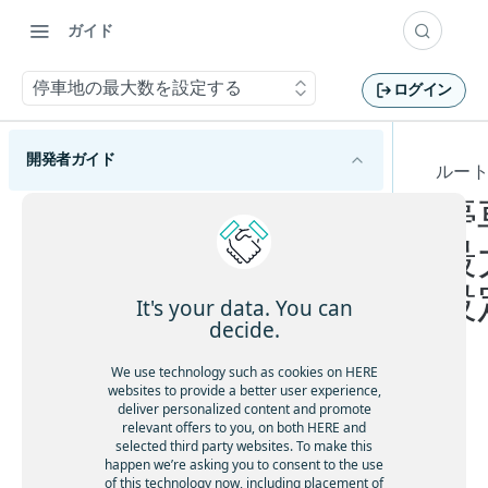
ガイド
停車地の最大数を設定する
ログイン
開発者ガイド
ルー
停
HERE Tour Planning APIの概要
最
HERE Tour Planning APIの使用を開始する
設
主要な概念を理解する
It's your data. You can
decide.
問題
旅程計画の基本を理解する
ソリューション
We use technology such as cookies on HERE
巡回セールスマンの問題を理解する
運用上の制約があるルートを計画する
websites to provide a better user experience,
目標
deliver personalized content and promote
問題作成のベストプラクティスに従う
HE
休憩を考慮する
relevant offers to you, on both HERE and
ルート制限を設定する
HERE Server Environment
RE
selected third party websites. To make this
容量制約付き配送計画問題を解決する
顧客ベースのサービス所要時間を許可する
happen we’re asking you to consent to the use
Tou
設定
歩行者の歩行速度をカスタマイズする
オープンな車両ルート検索問題を解決する
of this technology now, including placement of