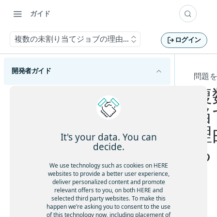
ガイド
複数の未割り当てジョブの理由を取得する
ログイン
開発者ガイド
問題
複
HERE Tour Planning APIの概要
当
HERE Tour Planning APIの使用を開始する
理
主要な概念を理解する
It's your data. You can
decide.
る
問題
旅程計画の基本を理解する
ソリューション
We use technology such as cookies on HERE
巡回セールスマンの問題を理解する
運用上の制約があるルートを計画する
websites to provide a better user experience,
目標
deliver personalized content and promote
問題作成のベストプラクティスに従う
休憩を考慮する
relevant offers to you, on both HERE and
ルート制限を設定する
HERE Server Environment
selected third party websites. To make this
容量制約付き配送計画問題を解決する
顧客ベースのサービス所要時間を許可する
デ
歩行者の歩行速度をカスタマイズする
happen we’re asking you to consent to the use
設定
ルートの地理的条件を最適化する
オープンな車両ルート検索問題を解決する
フ
of this technology now, including placement of