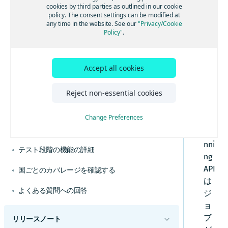
グループにジョブを割り当てる
制限速度を適用する
旅程の重複を最小限に抑えて運転しやすいルー
cookies by third parties as outlined in our cookie
主な概念を学習する
ォ
policy. The consent settings can be modified at
現実世界の動向に合わせて調整する
トを作成する
スキルに基づいてジョブを割り当てる
最大距離を制限する
ル
any time in the website. See our
"Privacy/Cookie
より現実的なサービス時間に合わせて、場所固
テリトリー別に旅程を最適化する
Policy"
.
ツアーごとの超過コストを計算する
ト
専用の運行管理を計画する
有の駐車時間を設定する
最大シフト時間を制限する
代替位置を使用する
で
車両によって異なるベース停止時間を使用して
指定されたスタンドでEV充電を予定すること
近隣の停車地をクラスター化する
停車地の最大数を設定する
計画をカスタマイズする
配車を改善する
で、運行管理の効率を上げる
は
集荷と配達を旅程計画に組み合わせる
移動時間または距離で車両用ルートを最適化す
EVフリートに合わせて効率的なルートを計画す
Accept all cookies
停車地の最小数を設定する
カスタムの時間距離マトリックスを実装する
、
問題をトラブルシューティングする
る
る
ジョブタスク位置を制御する
HE
旅程計画の料金を管理する
廃棄物運行管理に合わせて効率的なルートを計
道路の側設定でルートを最適化する
未割り当てジョブをトラブルシューティングす
Reject non-essential cookies
RE
画する
混載の制限を定義する
る
旅程のルートポリラインを取得する
交通情報モードを理解する
Tou
複数の再積載地点を有効にする
複数の未割り当てジョブの理由を取得する
Change Preferences
r
ルートを動的に再計画する
ジョブごとに複数のタスクを処理する
APIエラーを理解する
Pla
特定の最適化目標に合わせて目的関数を使用す
nni
る
複数シフトを含める
テスト段階の機能の詳細
ng
回避オプションを使用した優先ルートを使用す
休憩時間を組み込む
る
API
国ごとのカバレージを確認する
時間帯を使用してアクティビティの開始時間を
タイブレークの目標を使用して同等のソリュー
は
制限する
ションを解決する
よくある質問への回答
ジ
多様な車タイプに合わせて旅程を最適化する
リレーションを使用して旅程を再計画する
ョ
コストに合わせて旅程を最適化する
ブ
リリースノート