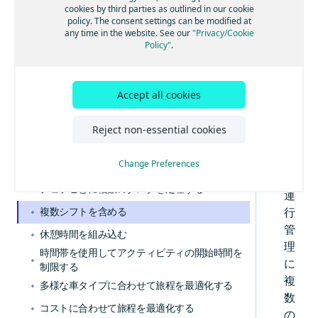
グループにジョブを割り当てる
リ
cookies by third parties as outlined in our cookie
主な概念を学習する
policy. The consent settings can be modified at
オ
スキルに基づいてジョブを割り当てる
any time in the website. See our
"Privacy/Cookie
に
Policy"
.
ツアーごとの超過コストを計算する
対
近隣の停車地をクラスター化する
応
す
Accept all cookies
集荷と配達を旅程計画に組み合わせる
る
ジョブタスク位置を制御する
際
Reject non-essential cookies
混載の制限を定義する
に
は
Change Preferences
複数の再積載地点を有効にする
、
ジョブごとに複数のタスクを処理する
運
複数シフトを含める
行
管
休憩時間を組み込む
理
時間帯を使用してアクティビティの開始時間を
に
制限する
複
多様な車タイプに合わせて旅程を最適化する
数
コストに合わせて旅程を最適化する
の