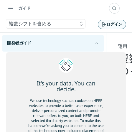
ガイド
複数シフトを含める
ログイン
開発者ガイド
運用
複
HERE Tour Planning APIの概要
め
HERE Tour Planning APIの使用を開始する
主要な概念を理解する
It's your data. You can
decide.
問題
旅程計画の基本を理解する
ソリューション
複
We use technology such as cookies on HERE
巡回セールスマンの問題を理解する
運用上の制約があるルートを計画する
websites to provide a better user experience,
雑
目標
deliver personalized content and promote
問題作成のベストプラクティスに従う
な
relevant offers to you, on both HERE and
休憩を考慮する
HERE Server Environment
selected third party websites. To make this
容量制約付き配送計画問題を解決する
シ
顧客ベースのサービス所要時間を許可する
happen we’re asking you to consent to the use
設定
ナ
オープンな車両ルート検索問題を解決する
of this technology now, including placement of