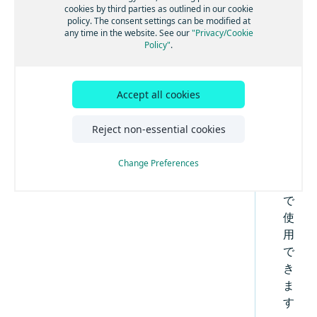
Androidオフライン
エンジン
加する
る
トランザクションと使用状況統計
cookies by third parties as outlined in our cookie
スコープを設定して複数のアプリを区別する
ん
コンポーネント
高度なルート検索機能
トラフィック・エンジン
バックグラウンド更新を有効にする
音声ガイダンスを追加する
オフラインマップの使用を開始する
policy. The consent settings can be modified at
Android屋内地図
例
ベストプラクティス
マップデータにリアルタイムでアクセスする
法的要件とプライバシー要件
ど
any time in the website. See our
"Privacy/Cookie
iOSの地図
その他の交通機能
GPXレコーディングアプリを作成する
ルート逸脱を処理する
マップデータをインストールする
屋内地図コンポーネントを使用する
HERE Style Editorを使用してスタイルを作成
Policy"
.
iOSのカスタマイズ
チュートリアル
データとOTAコストを管理する
の
地図の使用を開始する
する
iOSの検索
警告を使用して常に注意を払う
マップデータを更新する
例とユースケース
機
UIコンポーネント
補足情報
iOSの例とチュートリアル
カスタムレイヤーを追加する
マップ ビューを調整する
検索を開始する
能
iOSのルート検索
レーンアシスタンスを取得する
代替オプション
地図とサービス
デバッグとトラブルシューティング
カスタムレイヤーのスタイルガイド
Accept all cookies
HERE SDKを統合する
は
地図を操作する
検索機能とジオコーディング機能
ルート検索を開始する
iOSの開発のヒント
iOSの交通情報
車両前方の地図情報
オフライン検索機能
カスタムレイヤーのスタイルテクニック
カスタムマップカタログ
コミュニティとサポート
オ
CarPlayとの統合
以前のバージョンから更新する
マップアイテムを追加する
UI ビルディング ブロックを追加する
交通情報の使用を開始する
リファレンス
Reject non-essential cookies
iOSのポジショニング
iOSの使用状況統計、法的要件、プライバシー
トラックをナビゲートする
オフラインのルート検索機能
ン
よく寄せられる質問
カスタムレイヤーのスタイル式リファレ
例
エンジン
事前定義されたマップスキームを追加する
ルート オプションを追加する
ルート上の交通状況を視覚化する
ポジショニングの使用を開始する
ラ
iOSのナビゲーション
トランザクションと使用状況統計
ンス
ナビゲーションを最適化する
チュートリアル
Change Preferences
事前定義されたマップフィーチャーを追加す
イ
ベスト プラクティス
電気自動車のルートを取得する
交通情報を更新する
ポジショニングを最適化する
ナビゲーションの使用を開始する
iOSのオフライン
法的要件とプライバシー要件
ナビゲーションアプリを作成する
る
ン
データと OTA コストを管理する
高度なルート検索機能
トラフィック・エンジン
GPXレコーディングアプリを作成する
音声ガイダンスを追加する
オフラインマップの使用を開始する
iOSの屋内地図
マップデータにリアルタイムでアクセスする
で
補足情報
その他の交通機能
ルート逸脱を処理する
マップ データをインストールする
屋内地図コンポーネントを使用する
HERE Style Editorを使用してスタイルを作成
使
する
用
デバッグとトラブルシューティング
警告を使用して常に注意を払う
マップ データを更新する
例とユースケース
カスタムレイヤーを追加する
で
コミュニティとサポート
レーンアシスタンスを取得する
代替オプション
カスタムレイヤーのスタイルガイド
き
よく寄せられる質問
車両前方の地図情報
オフライン検索機能
カスタム レイヤーのスタイル テクニック
ま
リファレンス
す
トラックをナビゲートする
オフラインのルート検索機能
カスタムレイヤーのスタイル式リファレ