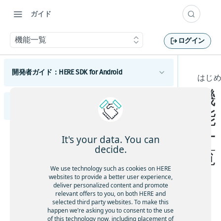
ガイド
機能一覧
ログイン
開発者ガイド：HERE SDK for Android
はじ
機
はじめに
開発者ガイド：HERE SDK for iOS
ライセンスの説明
能
コンポーネント
機能一覧
Androidマップ
一
はじめに
利用開始
It's your data. You can
最小要件
地図の使用を開始する
Android検索
スコープを設定して複数のアプリを区別する
decide.
ライセンスの説明
覧
Androidのカスタマイズ
カバレージ情報
マップビューを調整する
検索を開始する
Androidルーティング
機能一覧
UIコンポーネント
We use technology such as cookies on HERE
地図を操作する
検索機能とジオコーディング機能
ルート検索を開始する
Androidの例とチュートリアル
Androidトラフィック
websites to provide a better user experience,
最小要件
地図とサービス
deliver personalized content and promote
HERE SDKを統合する
マップアイテムを追加する
UIビルディングブロックを追加する
交通情報の使用を開始する
Androidポジショニング
Androidの開発のヒント
relevant offers to you, on both HERE and
カバレージ情報
カスタムマップカタログ
selected third party websites. To make this
Android Autoと統合する
事前定義されたマップスキームを追加する
ルートオプションを追加する
ルート上の交通状況を視覚化する
ポジショニングの使用を開始する
Androidナビゲーション
以前のバージョンから更新する
ほ
happen we’re asking you to consent to the use
Androidの使用状況統計、法律、プライバシー
利用開始
Jetpack Composeを使用してマップビューを追
事前定義されたマップフィーチャーを追加す
電気自動車のルートを取得する
交通情報を更新する
ポジショニングを最適化する
ナビゲーションの使用を開始する
と
of this technology now, including placement of