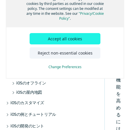
Androidオフライン
エンジン
加する
る
トランザクションと使用状況統計
Rou
cookies by third parties as outlined in our cookie
地図を操作する
検索機能とジオコーディング機能
高度なルート検索機能
トラフィック・エンジン
バックグラウンド更新を有効にする
音声ガイダンスを追加する
オフラインマップの使用を開始する
policy. The consent settings can be modified at
ルート検索を開始する
Android屋内地図
例
ベストプラクティス
マップデータにリアルタイムでアクセスする
ting
法的要件とプライバシー要件
any time in the website. See our
"Privacy/Cookie
マップアイテムを追加する
その他の交通機能
GPXレコーディングアプリを作成する
ルート逸脱を処理する
マップデータをインストールする
屋内地図コンポーネントを使用する
ア
HERE Style Editorを使用してスタイルを作成
UI ビルディング ブロックを追加する
Policy"
.
チュートリアル
データとOTAコストを管理する
する
プ
事前定義されたマップスキームを追加する
警告を使用して常に注意を払う
マップデータを更新する
例とユースケース
ルート オプションを追加する
補足情報
カスタムレイヤーを追加する
リ
事前定義されたマップフィーチャーを追加す
レーンアシスタンスを取得する
代替オプション
電気自動車のルートを取得する
デバッグとトラブルシューティング
カスタムレイヤーのスタイルガイド
ケ
る
Accept all cookies
車両前方の地図情報
オフライン検索機能
ー
カスタムレイヤーのスタイルテクニック
マップデータにリアルタイムでアクセスする
高度なルート検索機能
コミュニティとサポート
リファレンス
シ
Reject non-essential cookies
HERE Style Editorを使用してスタイルを作成
トラックをナビゲートする
オフラインのルート検索機能
iOSの交通情報
よく寄せられる質問
カスタムレイヤーのスタイル式リファレ
ョ
する
交通情報の使用を開始する
ンス
ナビゲーションを最適化する
iOSのポジショニング
ン
カスタムレイヤーを追加する
Change Preferences
ルート上の交通状況を視覚化する
ポジショニングの使用を開始する
ナビゲーションアプリを作成する
の
iOSのナビゲーション
カスタムレイヤーのスタイルガイド
機
交通情報を更新する
ポジショニングを最適化する
ナビゲーションの使用を開始する
カスタム レイヤーのスタイル テクニック
iOSのオフライン
能
リファレンス
トラフィック・エンジン
GPXレコーディングアプリを作成する
音声ガイダンスを追加する
オフラインマップの使用を開始する
iOSの屋内地図
カスタムレイヤーのスタイル式リファレ
を
ンス
その他の交通機能
ルート逸脱を処理する
マップ データをインストールする
屋内地図コンポーネントを使用する
高
iOSのカスタマイズ
め
警告を使用して常に注意を払う
マップ データを更新する
例とユースケース
UIコンポーネント
iOSの例とチュートリアル
る
レーンアシスタンスを取得する
代替オプション
地図とサービス
に
HERE SDKを統合する
iOSの開発のヒント
車両前方の地図情報
オフライン検索機能
は
カスタムマップカタログ