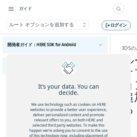
ガイド
ルート オプションを追加する
ログイン
開発者ガイド：HERE SDK for Android
IOS
ル
はじめに
開発者ガイド：HERE SDK for iOS
ライセンスの説明
オ
コンポーネント
機能一覧
Androidマップ
ョ
はじめに
利用開始
It's your data. You can
最小要件
地図の使用を開始する
Android検索
ライセンスの説明
スコープを設定して複数のアプリを区別する
decide.
追
利用開始
Androidのカスタマイズ
カバレージ情報
マップビューを調整する
検索を開始する
Androidルーティング
機能一覧
スコープを設定して複数のアプリを区別する
UIコンポーネント
We use technology such as cookies on HERE
る
コンポーネント
地図を操作する
検索機能とジオコーディング機能
ルート検索を開始する
Androidの例とチュートリアル
Androidトラフィック
最小要件
websites to provide a better user experience,
地図とサービス
deliver personalized content and promote
HERE SDKを統合する
マップアイテムを追加する
UIビルディングブロックを追加する
交通情報の使用を開始する
iOSの地図
Androidポジショニング
Androidの開発のヒント
カバレージ情報
relevant offers to you, on both HERE and
カスタムマップカタログ
地図の使用を開始する
selected third party websites. To make this
Android Autoと統合する
事前定義されたマップスキームを追加する
ルートオプションを追加する
ルート上の交通状況を視覚化する
ポジショニングの使用を開始する
iOSの検索
Androidナビゲーション
以前のバージョンから更新する
happen we’re asking you to consent to the use
Androidの使用状況統計、法律、プライバシー
Jetpack Composeを使用してマップビューを追
事前定義されたマップフィーチャーを追加す
マップ ビューを調整する
検索を開始する
電気自動車のルートを取得する
交通情報を更新する
ポジショニングを最適化する
ナビゲーションの使用を開始する
of this technology now, including placement of
iOSのルート検索