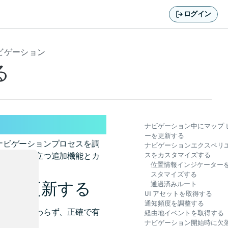
ログイン
ナビゲーション
る
ナビゲーション中にマップ 
ーを更新する
ナビゲーションプロセスを調
ナビゲーションエクスペリ
するのに役立つ追加機能とカ
スをカスタマイズする
位置情報インジケーター
スタマイズする
ーを更新する
通過済みルート
UI アセットを取得する
通知頻度を調整する
うかにかかわらず、正確で有
経由地イベントを取得する
ナビゲーション開始時に欠
おりです。