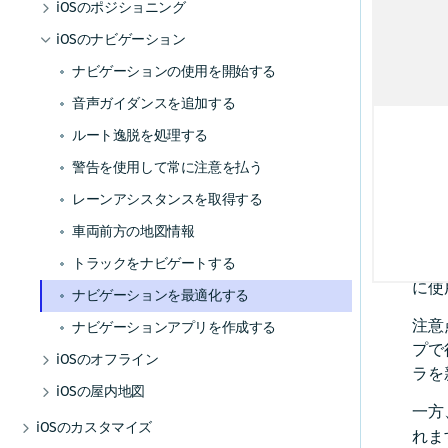
その他の交通機能
GPXレコーディングアプリを作成する
ルート逸脱を処理する
マップデータをインストールする
屋内地図コンポーネントを使用する
HERE Style Editorを使用してスタイルを作成
iOSのポジショニング
チュートリアル
データとOTAコストを管理する
現
する
事前定義されたマップスキームを追加する
ルート オプションを追加する
ルート上の交通状況を視覚化する
ポジショニングの使用を開始する
警告を使用して常に注意を払う
マップデータを更新する
例とユースケース
iOSのナビゲーション
補足情報
位
カスタムレイヤーを追加する
事前定義されたマップフィーチャーを追加す
電気自動車のルートを取得する
交通情報を更新する
ポジショニングを最適化する
レーンアシスタンスを取得する
代替オプション
地
ナビゲーションの使用を開始する
デバッグとトラブルシューティング
カスタムレイヤーのスタイルガイド
る
ビ
高度なルート検索機能
トラフィック・エンジン
GPXレコーディングアプリを作成する
車両前方の地図情報
オフライン検索機能
カスタムレイヤーのスタイルテクニック
マップデータにリアルタイムでアクセスする
音声ガイダンスを追加する
コミュニティとサポート
ル
リファレンス
その他の交通機能
HERE Style Editorを使用してスタイルを作成
トラックをナビゲートする
オフラインのルート検索機能
ルート逸脱を処理する
よく寄せられる質問
カスタムレイヤーのスタイル式リファレ
する
これ
ンス
ナビゲーションを最適化する
警告を使用して常に注意を払う
のプ
カスタムレイヤーを追加する
ナビゲーションアプリを作成する
レーンアシスタンスを取得する
カスタムレイヤーのスタイルガイド
新し
カスタム レイヤーのスタイル テクニック
車両前方の地図情報
には
リファレンス
グし
トラックをナビゲートする
カスタムレイヤーのスタイル式リファレ
ンス
に使
ナビゲーションを最適化する
注意
ナビゲーションアプリを作成する
プで
iOSのオフライン
ラを
オフラインマップの使用を開始する
iOSの屋内地図
一方
マップ データをインストールする
屋内地図コンポーネントを使用する
iOSのカスタマイズ
れま
マップ データを更新する
例とユースケース