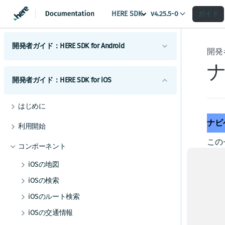
HERE SDK
ガイド
v4.25.5-0
開発者ガイド：HERE SDK for Android
開発者
はじめに
開発者ガイド：HERE SDK for iOS
ライセンスの説明
コンポーネント
機能一覧
Androidマップ
はじめに
利用開始
最小要件
地図の使用を開始する
Android検索
ライセンスの説明
スコープを設定して複数のアプリを区別する
ナビ
利用開始
Androidのカスタマイズ
カバレージ情報
マップビューを調整する
検索を開始する
Androidルーティング
機能一覧
スコープを設定して複数のアプリを区別する
この
UIコンポーネント
コンポーネント
地図を操作する
検索機能とジオコーディング機能
ルート検索を開始する
Androidの例とチュートリアル
Androidトラフィック
最小要件
整し
地図とサービス
HERE SDKを統合する
マップアイテムを追加する
UIビルディングブロックを追加する
交通情報の使用を開始する
iOSの地図
スタ
Androidポジショニング
Androidの開発のヒント
カバレージ情報
カスタムマップカタログ
地図の使用を開始する
Android Autoと統合する
事前定義されたマップスキームを追加する
ルートオプションを追加する
ルート上の交通状況を視覚化する
ポジショニングの使用を開始する
iOSの検索
ナ
Androidナビゲーション
以前のバージョンから更新する
Androidの使用状況統計、法律、プライバシー
Jetpack Composeを使用してマップビューを追
事前定義されたマップフィーチャーを追加す
マップ ビューを調整する
検索を開始する
電気自動車のルートを取得する
交通情報を更新する
ポジショニングを最適化する
ナビゲーションの使用を開始する
iOSのルート検索
Androidオフライン
エンジン
加する
る
トランザクションと使用状況統計
地図を操作する
検索機能とジオコーディング機能
ルート検索を開始する
ナビ
高度なルート検索機能
トラフィック・エンジン
バックグラウンド更新を有効にする
音声ガイダンスを追加する
オフラインマップの使用を開始する
iOSの交通情報
Android屋内地図
例
ベストプラクティス
マップデータにリアルタイムでアクセスする
法的要件とプライバシー要件
益な
マップアイテムを追加する
UI ビルディング ブロックを追加する
交通情報の使用を開始する