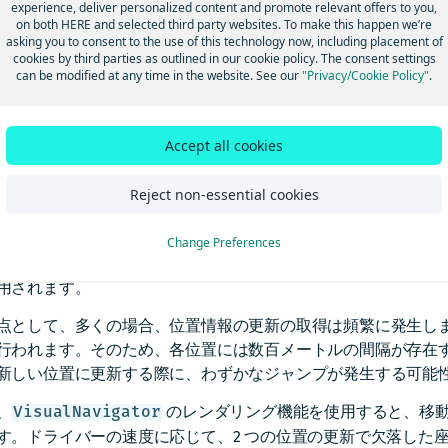
experience, deliver personalized content and promote relevant offers to you,
在の位置情報を追随する
：マップがユーザーの現在位置の中央
on both HERE and selected third party websites. To make this happen we’re
asking you to consent to the use of this technology now, including placement of
置矢印を表示する
：ユーザーの現在の方向を矢印で示します。
cookies by third parties as outlined in our cookie policy. The consent settings
図を回転する
：地図の向きをユーザーの現在の方向に合わせま
can be modified at any time in the website. See our
"Privacy/Cookie Policy"
.
ジュアル アセットの追加
：運転操作アイコンなどの追加要素を
ート案内を実現します。
Accept all cookies
らのタスクは、位置情報の更新に手動で応答するか、
VisualN
ロセスを自動化することで管理できます。
Reject non-essential cookies
い位置情報イベントが発生するたびに、新しい
NavigableLo
にフィードした元の GPS 信号に基づい
VisualNavigator
Change Preferences
た場所が含まれています。このマップマッチングした場所は、マ
用されます。
点として、多くの場合、位置情報の更新の取得は頻繁に発生し
行われます。そのため、各位置には数百メートルの間隔が存在
新しい位置に更新する際に、わずかなジャンプが発生する可能
、
のレンダリング機能を使用すると、移
VisualNavigator
す。ドライバーの速度に応じて、2 つの位置の更新で欠落した