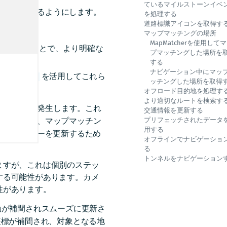
ているマイルストーンイベ
に配置されるようにします。
を処理する
道路標識アイコンを取得す
マップマッチングの場所
す。
MapMatcherを使用して
組み込むことで、より明確な
プマッチングした場所を
する
ナビゲーション中にマッ
を活用してこれら
avigator
ッチングした場所を取得
オフロード目的地を処理す
より適切なルートを検索す
が発生します。これ
cation
交通情報を更新する
て計算された、マップマッチン
プリフェッチされたデータ
用する
ップ ビューを更新するため
オフラインでナビゲーショ
る
トンネルをナビゲーション
ますが、これは個別のステッ
する可能性があります。カメ
性があります。
動が補間されスムーズに更新さ
座標が補間され、対象となる地