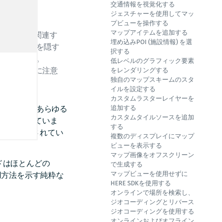
。
交通情報を視覚化する
ジェスチャーを使用してマッ
プビューを操作する
マップアイテムを追加する
t」ファイルに関連す
埋め込みPOI (施設情報) を選
重要な部分を隠す
択する
れています。
低レベルのグラフィック要素
していることに注意
をレンダリングする
独自のマップスキームのスタ
イルを設定する
カスタムラスターレイヤーを
用を避け、あらゆる
追加する
カスタムタイルソースを追加
るようにしていま
する
換がサポートされてい
複数のディスプレイにマップ
ビューを表示する
マップ画像をオフスクリーン
ルコードはほとんどの
で生成する
マップビューを使用せずに
使用方法を示す純粋な
HERE SDKを使用する
オンラインで場所を検索し、
ジオコーディングとリバース
ジオコーディングを使用する
オンラインおよびオフライン