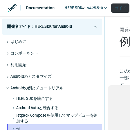
HERE SDK
ガイド
v4.25.5-0
開発者ガイド：HERE SDK for Android
開発者
はじめに
ライセンスの説明
コンポーネント
機能一覧
Androidマップ
利用開始
最小要件
地図の使用を開始する
Android検索
この
スコープを設定して複数のアプリを区別する
Androidのカスタマイズ
カバレージ情報
マップビューを調整する
検索を開始する
一部
Androidルーティング
UIコンポーネント
す。
地図を操作する
検索機能とジオコーディング機能
ルート検索を開始する
Androidの例とチュートリアル
Androidトラフィック
H
地図とサービス
マップアイテムを追加する
UIビルディングブロックを追加する
交通情報の使用を開始する
Androidポジショニング
HERE SDKを統合する
い
カスタムマップカタログ
事前定義されたマップスキームを追加する
ルートオプションを追加する
ルート上の交通状況を視覚化する
ポジショニングの使用を開始する
サ
Androidナビゲーション
Android Autoと統合する
事前定義されたマップフィーチャーを追加す
電気自動車のルートを取得する
交通情報を更新する
ポジショニングを最適化する
ナビゲーションの使用を開始する
Jetpack Composeを使用してマップビューを追
Androidオフライン
る
Gi
加する
高度なルート検索機能
トラフィック・エンジン
バックグラウンド更新を有効にする
音声ガイダンスを追加する
オフラインマップの使用を開始する
Android屋内地図
マップデータにリアルタイムでアクセスする
例