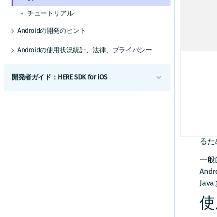
Gi
その他の交通機能
GPXレコーディングアプリを作成する
ルート逸脱を処理する
マップデータをインストールする
屋内地図コンポーネントを使用する
HERE Style Editorを使用してスタイルを作成
チュートリアル
する
警告を使用して常に注意を払う
マップデータを更新する
例とユースケース
カスタムレイヤーを追加する
Androidの開発のヒント
ほ
レーンアシスタンスを取得する
代替オプション
カスタムレイヤーのスタイルガイド
以前のバージョンから更新する
る
Androidの使用状況統計、法律、プライバシー
車両前方の地図情報
オフライン検索機能
カスタムレイヤーのスタイルテクニック
こ
エンジン
リファレンス
トランザクションと使用状況統計
トラックをナビゲートする
オフラインのルート検索機能
H
カスタムレイヤーのスタイル式リファレ
ベストプラクティス
開発者ガイド：HERE SDK for iOS
法的要件とプライバシー要件
し
ンス
ナビゲーションを最適化する
データとOTAコストを管理する
はじめに
ナビゲーションアプリを作成する
この
補足情報
ライセンスの説明
タイ
利用開始
デバッグとトラブルシューティング
機能一覧
す。
スコープを設定して複数のアプリを区別する
コンポーネント
コミュニティとサポート
るた
最小要件
iOSの地図
よく寄せられる質問
iOSのカスタマイズ
カバレージ情報
一般的
地図の使用を開始する
iOSの検索
UIコンポーネント
An
iOSの例とチュートリアル
マップ ビューを調整する
検索を開始する
iOSのルート検索
Jav
地図とサービス
HERE SDKを統合する
地図を操作する
検索機能とジオコーディング機能
ルート検索を開始する
iOSの開発のヒント
iOSの交通情報
使
カスタムマップカタログ
CarPlayとの統合
以前のバージョンから更新する
マップアイテムを追加する
UI ビルディング ブロックを追加する
交通情報の使用を開始する
iOSのポジショニング
iOSの使用状況統計、法的要件、プライバシー