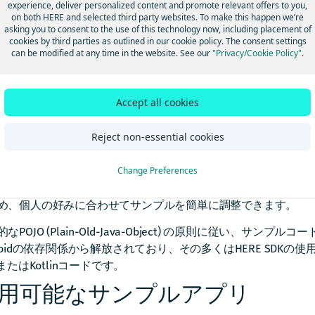
tHub
で、Navigateの最新のサンプルアプリを見つけてください
experience, deliver personalized content and promote relevant offers to you,
on both HERE and selected third party websites. To make this happen we’re
注
asking you to consent to the use of this technology now, including placement of
cookies by third parties as outlined in our cookie policy. The consent settings
とんどのサンプル アプリは、一貫して「XYExample.java/k
can be modified at any time in the website. See our
"Privacy/Cookie Policy"
.
コードが含まれる形で記述されています。UI要素は、コードの
とがないように、ほとんどが省略されているか最小限に抑えら
ERE SDK自体は、ほとんどのAPIをUIがないヘッドレスで提供
Accept all cookies
てください。
Reject non-essential cookies
ガイドと付属のサンプル アプリでは、なるべくラムダ記法の使
Change Preferences
プの情報、コールバックやリスナー名などの詳細情報を表示す
Android Studio では匿名クラスとラムダ間のワンクリック変
め、個人の好みに合わせてサンプルを簡単に調整できます。
なPOJO (Plain-Old-Java-Object) の原則に従い、サンプ
droidの依存関係から解放されており、その多くはHERE SDKの
aまたはKotlinコードです。
用可能なサンプルアプリ