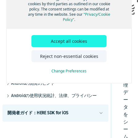
事前定義されたマップフィーチャーを追加す
UIビルディングブロックを追加する
交通情報の使用を開始する
cookies by third parties as outlined in our cookie
能
Androidポジショニング
る
policy. The consent settings can be modified at
ルートオプションを追加する
ルート上の交通状況を視覚化する
ポジショニングの使用を開始する
any time in the website. See our
"Privacy/Cookie
Androidナビゲーション
マップデータにリアルタイムでアクセスする
Policy"
.
電気自動車のルートを取得する
交通情報を更新する
ポジショニングを最適化する
ナビゲーションの使用を開始する
HERE Style Editorを使用してスタイルを作成
Androidオフライン
する
高度なルート検索機能
トラフィック・エンジン
バックグラウンド更新を有効にする
音声ガイダンスを追加する
オフラインマップの使用を開始する
Android屋内地図
カスタムレイヤーを追加する
HE
Accept all cookies
その他の交通機能
GPXレコーディングアプリを作成する
ルート逸脱を処理する
マップデータをインストールする
屋内地図コンポーネントを使用する
カスタムレイヤーのスタイルガイド
利用開始
RE
警告を使用して常に注意を払う
マップデータを更新する
例とユースケース
カスタムレイヤーのスタイルテクニック
スコープを設定して複数のアプリを区別する
SDK
Reject non-essential cookies
Androidのカスタマイズ
リファレンス
レーンアシスタンスを取得する
代替オプション
は
カスタムレイヤーのスタイル式リファレ
UIコンポーネント
、
Androidの例とチュートリアル
Change Preferences
ンス
車両前方の地図情報
オフライン検索機能
地図とサービス
地
HERE SDKを統合する
トラックをナビゲートする
オフラインのルート検索機能
Androidの開発のヒント
理
カスタムマップカタログ
Android Autoと統合する
以前のバージョンから更新する
ナビゲーションを最適化する
デ
Androidの使用状況統計、法律、プライバシー
Jetpack Composeを使用してマップビューを追
ー
エンジン
ナビゲーションアプリを作成する
加する
トランザクションと使用状況統計
タ
例
ベストプラクティス
開発者ガイド：HERE SDK for iOS
法的要件とプライバシー要件
を
チュートリアル
データとOTAコストを管理する
シ
はじめに
ー
補足情報
ライセンスの説明
ム