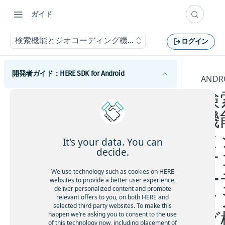
ガイド
検索機能とジオコーディング機能
ログイン
開発者ガイド：HERE SDK for Android
AND
検
はじめに
機
ライセンスの説明
コンポーネント
機能一覧
と
Androidマップ
It's your data. You can
最小要件
地図の使用を開始する
decide.
オ
Android検索
カバレージ情報
マップビューを調整する
検索を開始する
We use technology such as cookies on HERE
ー
websites to provide a better user experience,
地図を操作する
検索機能とジオコーディング機能
deliver personalized content and promote
ィ
relevant offers to you, on both HERE and
マップアイテムを追加する
Androidルーティング
selected third party websites. To make this
グ
事前定義されたマップスキームを追加する
ルート検索を開始する
happen we’re asking you to consent to the use
Androidトラフィック
of this technology now, including placement of