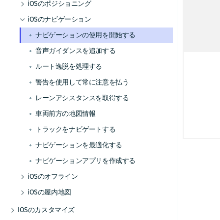
その他の交通機能
GPXレコーディングアプリを作成する
ルート逸脱を処理する
マップデータをインストールする
屋内地図コンポーネントを使用する
HERE Style Editorを使用してスタイルを作成
iOSのポジショニング
チュートリアル
データとOTAコストを管理する
する
事前定義されたマップスキームを追加する
ルート オプションを追加する
ルート上の交通状況を視覚化する
ポジショニングの使用を開始する
警告を使用して常に注意を払う
マップデータを更新する
例とユースケース
iOSのナビゲーション
補足情報
カスタムレイヤーを追加する
事前定義されたマップフィーチャーを追加す
電気自動車のルートを取得する
交通情報を更新する
ポジショニングを最適化する
レーンアシスタンスを取得する
代替オプション
ナビゲーションの使用を開始する
デバッグとトラブルシューティング
カスタムレイヤーのスタイルガイド
る
高度なルート検索機能
トラフィック・エンジン
GPXレコーディングアプリを作成する
車両前方の地図情報
オフライン検索機能
カスタムレイヤーのスタイルテクニック
マップデータにリアルタイムでアクセスする
音声ガイダンスを追加する
コミュニティとサポート
リファレンス
その他の交通機能
HERE Style Editorを使用してスタイルを作成
トラックをナビゲートする
オフラインのルート検索機能
ルート逸脱を処理する
よく寄せられる質問
カスタムレイヤーのスタイル式リファレ
する
ンス
ナビゲーションを最適化する
警告を使用して常に注意を払う
カスタムレイヤーを追加する
ナビゲーションアプリを作成する
レーンアシスタンスを取得する
カスタムレイヤーのスタイルガイド
カスタム レイヤーのスタイル テクニック
車両前方の地図情報
リファレンス
トラックをナビゲートする
カスタムレイヤーのスタイル式リファレ
ンス
ナビゲーションを最適化する
ナビゲーションアプリを作成する
iOSのオフライン
オフラインマップの使用を開始する
iOSの屋内地図
マップ データをインストールする
屋内地図コンポーネントを使用する
iOSのカスタマイズ
マップ データを更新する
例とユースケース