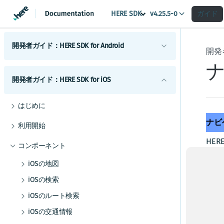
HERE SDK
ガイド
v4.25.5-0
開発者ガイド：HERE SDK for Android
開発者
はじめに
開発者ガイド：HERE SDK for iOS
ライセンスの説明
コンポーネント
機能一覧
Androidマップ
はじめに
利用開始
最小要件
地図の使用を開始する
Android検索
ライセンスの説明
スコープを設定して複数のアプリを区別する
ナビ
利用開始
Androidのカスタマイズ
カバレージ情報
マップビューを調整する
検索を開始する
Androidルーティング
機能一覧
スコープを設定して複数のアプリを区別する
HE
UIコンポーネント
コンポーネント
地図を操作する
検索機能とジオコーディング機能
ルート検索を開始する
Androidの例とチュートリアル
Androidトラフィック
最小要件
バイ
地図とサービス
HERE SDKを統合する
マップアイテムを追加する
UIビルディングブロックを追加する
交通情報の使用を開始する
iOSの地図
Androidポジショニング
Androidの開発のヒント
カバレージ情報
カスタムマップカタログ
地図の使用を開始する
Android Autoと統合する
事前定義されたマップスキームを追加する
ルートオプションを追加する
ルート上の交通状況を視覚化する
ポジショニングの使用を開始する
iOSの検索
Androidナビゲーション
以前のバージョンから更新する
Androidの使用状況統計、法律、プライバシー
Jetpack Composeを使用してマップビューを追
事前定義されたマップフィーチャーを追加す
マップ ビューを調整する
検索を開始する
電気自動車のルートを取得する
交通情報を更新する
ポジショニングを最適化する
ナビゲーションの使用を開始する
iOSのルート検索
Androidオフライン
エンジン
加する
る
トランザクションと使用状況統計
地図を操作する
検索機能とジオコーディング機能
ルート検索を開始する
高度なルート検索機能
トラフィック・エンジン
バックグラウンド更新を有効にする
音声ガイダンスを追加する
オフラインマップの使用を開始する
iOSの交通情報
Android屋内地図
例
ベストプラクティス
マップデータにリアルタイムでアクセスする
法的要件とプライバシー要件
マップアイテムを追加する
UI ビルディング ブロックを追加する
交通情報の使用を開始する