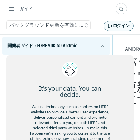
ガイド
バックグラウンド更新を有効にする
ログイン
開発者ガイド：HERE SDK for Android
AND
バ
はじめに
ラ
ライセンスの説明
コンポーネント
機能一覧
更
Androidマップ
It's your data. You can
最小要件
地図の使用を開始する
decide.
に
Android検索
カバレージ情報
マップビューを調整する
検索を開始する
Androidルーティング
We use technology such as cookies on HERE
websites to provide a better user experience,
地図を操作する
検索機能とジオコーディング機能
ルート検索を開始する
Androidトラフィック
deliver personalized content and promote
relevant offers to you, on both HERE and
マップアイテムを追加する
UIビルディングブロックを追加する
交通情報の使用を開始する
Androidポジショニング
selected third party websites. To make this
ポ
事前定義されたマップスキームを追加する
ルートオプションを追加する
ルート上の交通状況を視覚化する
happen we’re asking you to consent to the use
ポジショニングの使用を開始する
of this technology now, including placement of
ジ