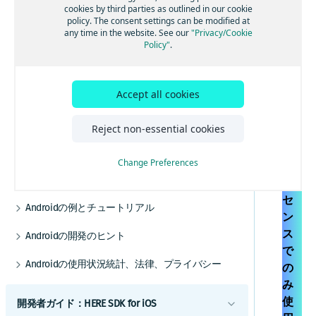
事前定義されたマップフィーチャーを追加す
電気自動車のルートを取得する
交通情報を更新する
cookies by third parties as outlined in our cookie
ポジショニングを最適化する
シ
る
policy. The consent settings can be modified at
高度なルート検索機能
トラフィック・エンジン
ョ
any time in the website. See our
"Privacy/Cookie
マップデータにリアルタイムでアクセスする
バックグラウンド更新を有効にする
Policy"
.
ニ
その他の交通機能
HERE Style Editorを使用してスタイルを作成
GPXレコーディングアプリを作成する
ン
する
Androidナビゲーション
グ
カスタムレイヤーを追加する
Accept all cookies
ナビゲーションの使用を開始する
は
Androidオフライン
カスタムレイヤーのスタイルガイド
Na
音声ガイダンスを追加する
オフラインマップの使用を開始する
カスタムレイヤーのスタイルテクニック
Android屋内地図
Reject non-essential cookies
vig
リファレンス
ルート逸脱を処理する
マップデータをインストールする
屋内地図コンポーネントを使用する
ate
カスタムレイヤーのスタイル式リファレ
利用開始
Change Preferences
ンス
警告を使用して常に注意を払う
マップデータを更新する
例とユースケース
ラ
スコープを設定して複数のアプリを区別する
Androidのカスタマイズ
イ
レーンアシスタンスを取得する
代替オプション
UIコンポーネント
セ
Androidの例とチュートリアル
車両前方の地図情報
オフライン検索機能
ン
地図とサービス
HERE SDKを統合する
トラックをナビゲートする
オフラインのルート検索機能
ス
Androidの開発のヒント
カスタムマップカタログ
Android Autoと統合する
で
以前のバージョンから更新する
ナビゲーションを最適化する
Androidの使用状況統計、法律、プライバシー
の
Jetpack Composeを使用してマップビューを追
エンジン
ナビゲーションアプリを作成する
加する
トランザクションと使用状況統計
み
例
ベストプラクティス
使
開発者ガイド：HERE SDK for iOS
法的要件とプライバシー要件