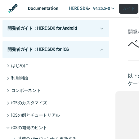
HERE SDK
ガイド
v4.25.5-0
開発者ガイド：HERE SDK for Android
開発者
ベ
はじめに
開発者ガイド：HERE SDK for iOS
ライセンスの説明
コンポーネント
機能一覧
Androidマップ
はじめに
利用開始
最小要件
地図の使用を開始する
Android検索
ライセンスの説明
スコープを設定して複数のアプリを区別する
以下
利用開始
Androidのカスタマイズ
カバレージ情報
マップビューを調整する
検索を開始する
Androidルーティング
ケー
機能一覧
スコープを設定して複数のアプリを区別する
UIコンポーネント
コンポーネント
地図を操作する
検索機能とジオコーディング機能
ルート検索を開始する
Androidの例とチュートリアル
最
Androidトラフィック
最小要件
地図とサービス
iOSの地図
HERE SDKを統合する
マップアイテムを追加する
UIビルディングブロックを追加する
交通情報の使用を開始する
iOSのカスタマイズ
Androidポジショニング
Androidの開発のヒント
カバレージ情報
地図の使用を開始する
カスタムマップカタログ
iOSの検索
HE
Android Autoと統合する
事前定義されたマップスキームを追加する
ルートオプションを追加する
ルート上の交通状況を視覚化する
ポジショニングの使用を開始する
UIコンポーネント
Androidナビゲーション
以前のバージョンから更新する
iOSの例とチュートリアル
Androidの使用状況統計、法律、プライバシー
マップ ビューを調整する
検索を開始する
Jetpack Composeを使用してマップビューを追
事前定義されたマップフィーチャーを追加す
iOSのルート検索
マ
電気自動車のルートを取得する
交通情報を更新する
ポジショニングを最適化する
ナビゲーションの使用を開始する
地図とサービス
Androidオフライン
エンジン
HERE SDKを統合する
加する
る
トランザクションと使用状況統計
地図を操作する
検索機能とジオコーディング機能
ルート検索を開始する
て
iOSの開発のヒント
iOSの交通情報
高度なルート検索機能
トラフィック・エンジン
バックグラウンド更新を有効にする
音声ガイダンスを追加する
オフラインマップの使用を開始する
カスタムマップカタログ
Android屋内地図
例
ベストプラクティス
マップデータにリアルタイムでアクセスする
CarPlayとの統合
*
法的要件とプライバシー要件
マップアイテムを追加する
UI ビルディング ブロックを追加する
交通情報の使用を開始する
iOSのポジショニング
以前のバージョンから更新する