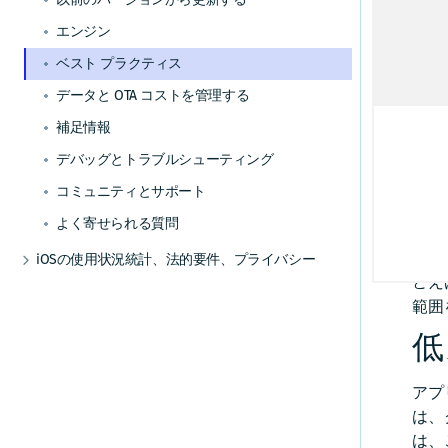
その他の交通機能
GPXレコーディングアプリを作成する
ルート逸脱を処理する
マップデータをインストールする
屋内地図コンポーネントを使用する
HERE Style Editorを使用してスタイルを作成
S
チュートリアル
データとOTAコストを管理する
例
事前定義されたマップスキームを追加する
ルート オプションを追加する
ルート上の交通状況を視覚化する
ポジショニングの使用を開始する
する
iOSのナビゲーション
エンジン
フ
警告を使用して常に注意を払う
マップデータを更新する
例とユースケース
補足情報
チュートリアル
事前定義されたマップフィーチャーを追加す
カスタムレイヤーを追加する
電気自動車のルートを取得する
交通情報を更新する
ポジショニングを最適化する
ナビゲーションの使用を開始する
と
iOSのオフライン
ベスト プラクティス
レーンアシスタンスを取得する
代替オプション
る
デバッグとトラブルシューティング
カスタムレイヤーのスタイルガイド
レ
高度なルート検索機能
トラフィック・エンジン
GPXレコーディングアプリを作成する
音声ガイダンスを追加する
オフラインマップの使用を開始する
iOSの屋内地図
データと OTA コストを管理する
マップデータにリアルタイムでアクセスする
車両前方の地図情報
オフライン検索機能
カスタムレイヤーのスタイルテクニック
*
コミュニティとサポート
その他の交通機能
ルート逸脱を処理する
マップ データをインストールする
屋内地図コンポーネントを使用する
HERE Style Editorを使用してスタイルを作成
リファレンス
補足情報
な
トラックをナビゲートする
オフラインのルート検索機能
よく寄せられる質問
する
カスタムレイヤーのスタイル式リファレ
警告を使用して常に注意を払う
マップ データを更新する
例とユースケース
理
デバッグとトラブルシューティング
ンス
ナビゲーションを最適化する
カスタムレイヤーを追加する
マ
レーンアシスタンスを取得する
代替オプション
コミュニティとサポート
カスタムレイヤーのスタイルガイド
ナビゲーションアプリを作成する
事
車両前方の地図情報
オフライン検索機能
カスタム レイヤーのスタイル テクニック
よく寄せられる質問
イ
リファレンス
トラックをナビゲートする
オフラインのルート検索機能
さら
カスタムレイヤーのスタイル式リファレ
iOSの使用状況統計、法的要件、プライバシー
ンス
ナビゲーションを最適化する
とえ
トランザクションと使用状況統計
範囲
ナビゲーションアプリを作成する
法的要件とプライバシー要件
低
アプ
は、
は、