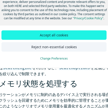
experience, deliver personalized content and promote relevant offers to you,
DK を初期化
します。
on both HERE and selected third party websites. To make this happen we’re
レームレートを調整する：
のフレームレート設定を
MapView
asking you to consent to the use of this technology now, including placement of
表示の滑らかさのバランスをとります。詳細なガイダンスにつ
cookies by third parties as outlined in our cookie policy. The consent settings
can be modified at any time in the website. See our
"Privacy/Cookie Policy"
.
ートの調整に関するセクションを参照してください。
*カスタムマップスタイルでビジュアルを簡素化する：**レンダ
い
カスタムマップスタイル
を使用することで、レンダリングの
Accept all cookies
の負荷が軽減されます。
ップデータをプリロードする：
(Navigateでのみ使用可能)
オフ
Reject non-essential cookies
前にマップデータをダウンロードして保存することで、アクセ
ブデータ接続への依存が軽減されます。
Change Preferences
に、HERE SDKでは、さまざまなエンジンで多様な設定オプシ
ば
を利用すると、
を定義し
SearchEngine
SearchOptions
を絞り込んで制限できます。
メモリ状態を処理する
リケーションがメモリに制約のあるデバイス上で実行される場
クラッシュを回避するためにメモリを効率的に管理することが重要で
このようなシナリオでメモリ使用量を最適化するメカニズムが