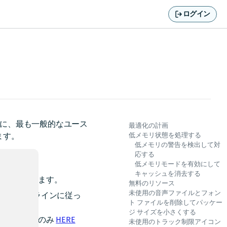
ログイン
るように、最も一般的なユース
最適化の計画
ます。
低メモリ状態を処理する
低メモリの警告を検出して対
応する
低メモリモードを有効にして
キャッシュを消去する
ンを確認できます。
無料のリソース
未使用の音声ファイルとフォン
ト
のガイドラインに従っ
ト ファイルを削除してパッケー
ジ サイズを小さくする
、必要な場合にのみ
HERE
未使用のトラック制限アイコン