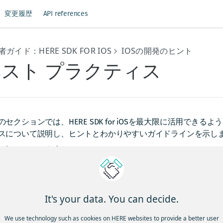
変更履歴
API references
ガイド：HERE SDK FOR IOS
IOSの開発のヒント
スト プラクティス
のセクションでは、HERE SDK for iOSを最大限に活用でき
スについて説明し、ヒントとわかりやすいガイドラインを示し
適化の計画
RE SDKのパフォーマンスを向上させるためのその他のオプショ
ップキャッシュを最適化する：
マップ キャッシュ ドキュメン
It's your data. You can decide.
、キャッシュ メカニズムを調整します。
*条件付きのHERE SDKの初期化：**リソースを節約するには
We use technology such as cookies on HERE websites to provide a better user