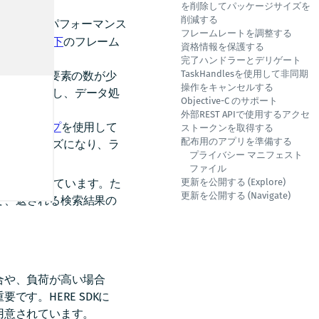
を削除してパッケージサイズを
削減する
変更して、パフォーマンス
フレームレートを調整する
いては、
以下
のフレーム
資格情報を保護する
完了ハンドラーとデリゲート
TaskHandlesを使用して非同期
リングする要素の数が少
操作をキャンセルする
効率が向上し、データ処
Objective-C のサポート
外部REST APIで使用するアクセ
ラインマップ
を使用して
ストークンを取得する
配布用のアプリを準備する
スがスムーズになり、ラ
プライバシー マニフェスト
ファイル
ョンを提供しています。た
更新を公開する (Explore)
更新を公開する (Navigate)
て、返される検索結果の
合や、負荷が高い場合
す。HERE SDKに
用意されています。