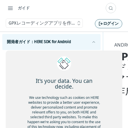
ガイド
GPXレコーディングアプリを作成する
ログイン
開発者ガイド：HERE SDK for Android
AND
G
はじめに
デ
ライセンスの説明
コンポーネント
機能一覧
ア
Androidマップ
It's your data. You can
最小要件
地図の使用を開始する
decide.
作
Android検索
カバレージ情報
マップビューを調整する
検索を開始する
Androidルーティング
We use technology such as cookies on HERE
websites to provide a better user experience,
地図を操作する
検索機能とジオコーディング機能
ルート検索を開始する
Androidトラフィック
deliver personalized content and promote
relevant offers to you, on both HERE and
マップアイテムを追加する
UIビルディングブロックを追加する
交通情報の使用を開始する
Androidポジショニング
selected third party websites. To make this
ポ
事前定義されたマップスキームを追加する
ルートオプションを追加する
ルート上の交通状況を視覚化する
happen we’re asking you to consent to the use
ポジショニングの使用を開始する
of this technology now, including placement of
ジ