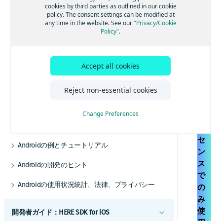
事前定義されたマップフィーチャーを追加す
電気自動車のルートを取得する
交通情報を更新する
cookies by third parties as outlined in our cookie
ポジショニングを最適化する
シ
る
policy. The consent settings can be modified at
高度なルート検索機能
トラフィック・エンジン
ョ
any time in the website. See our
"Privacy/Cookie
マップデータにリアルタイムでアクセスする
バックグラウンド更新を有効にする
Policy"
.
ニ
その他の交通機能
HERE Style Editorを使用してスタイルを作成
GPXレコーディングアプリを作成する
ン
する
Androidナビゲーション
グ
カスタムレイヤーを追加する
Accept all cookies
ナビゲーションの使用を開始する
は
Androidオフライン
カスタムレイヤーのスタイルガイド
Na
音声ガイダンスを追加する
オフラインマップの使用を開始する
カスタムレイヤーのスタイルテクニック
Android屋内地図
Reject non-essential cookies
vig
リファレンス
ルート逸脱を処理する
マップデータをインストールする
屋内地図コンポーネントを使用する
ate
カスタムレイヤーのスタイル式リファレ
利用開始
Change Preferences
ンス
警告を使用して常に注意を払う
マップデータを更新する
例とユースケース
ラ
スコープを設定して複数のアプリを区別する
Androidのカスタマイズ
イ
レーンアシスタンスを取得する
代替オプション
UIコンポーネント
セ
Androidの例とチュートリアル
車両前方の地図情報
オフライン検索機能
ン
地図とサービス
HERE SDKを統合する
トラックをナビゲートする
オフラインのルート検索機能
ス
Androidの開発のヒント
カスタムマップカタログ
Android Autoと統合する
で
以前のバージョンから更新する
ナビゲーションを最適化する
Androidの使用状況統計、法律、プライバシー
の
Jetpack Composeを使用してマップビューを追
エンジン
ナビゲーションアプリを作成する
加する
トランザクションと使用状況統計
み
例
ベストプラクティス
使
開発者ガイド：HERE SDK for iOS
法的要件とプライバシー要件