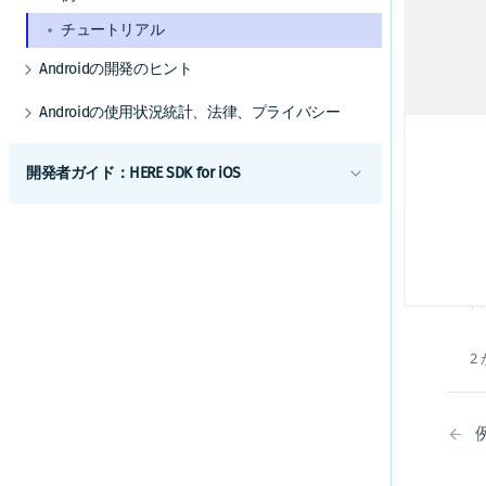
成
その他の交通機能
GPXレコーディングアプリを作成する
ルート逸脱を処理する
マップデータをインストールする
屋内地図コンポーネントを使用する
HERE Style Editorを使用してスタイルを作成
チュートリアル
地
する
警告を使用して常に注意を払う
マップデータを更新する
例とユースケース
い
カスタムレイヤーを追加する
Androidの開発のヒント
レーンアシスタンスを取得する
代替オプション
A
カスタムレイヤーのスタイルガイド
以前のバージョンから更新する
Androidの使用状況統計、法律、プライバシー
て
車両前方の地図情報
オフライン検索機能
カスタムレイヤーのスタイルテクニック
エンジン
リファレンス
す
トランザクションと使用状況統計
トラックをナビゲートする
オフラインのルート検索機能
カスタムレイヤーのスタイル式リファレ
HE
ベストプラクティス
開発者ガイド：HERE SDK for iOS
法的要件とプライバシー要件
ンス
ナビゲーションを最適化する
データとOTAコストを管理する
G
はじめに
ナビゲーションアプリを作成する
補足情報
を
ライセンスの説明
利用開始
ナ
デバッグとトラブルシューティング
機能一覧
スコープを設定して複数のアプリを区別する
合
コンポーネント
コミュニティとサポート
最小要件
iOSの地図
よく寄せられる質問
iOSのカスタマイズ
カバレージ情報
2
地図の使用を開始する
iOSの検索
UIコンポーネント
iOSの例とチュートリアル
マップ ビューを調整する
検索を開始する
iOSのルート検索
地図とサービス
HERE SDKを統合する
地図を操作する
検索機能とジオコーディング機能
ルート検索を開始する
iOSの開発のヒント
iOSの交通情報
カスタムマップカタログ
CarPlayとの統合
以前のバージョンから更新する
マップアイテムを追加する
UI ビルディング ブロックを追加する
交通情報の使用を開始する
iOSのポジショニング
iOSの使用状況統計、法的要件、プライバシー