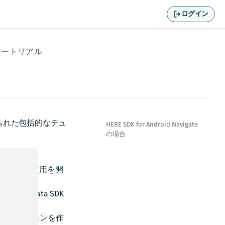
ログイン
ュートリアル
られた包括的なチュ
HERE SDK for Android Navigate
の場合
トフォームの使用を開
。
KとHERE Data SDK
プリケーションを作