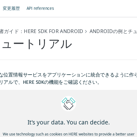
変更履歴
API references
ガイド：HERE SDK FOR ANDROID
ANDROIDの例とチ
チュートリアル
な位置情報サービスをアプリケーションに統合できるように作
リアルで、HERE SDKの機能をご確認ください。
チュートリアルをご覧ください。
ERE プラットフォームの使用を開始する方法
：HERE プラッ
する方法と、HERE SDK 製品ファミリーの詳細をご覧ください
ERE プラットフォームの HERE Data SDK & HERE SDK
：HERE SD
It's your data. You can decide.
組み合わせについて詳しくは、こちらをご覧ください。
用開始
：HERE SDKを使用して、開発環境を設定し、最初のア
We use technology such as cookies on HERE websites to provide a better user