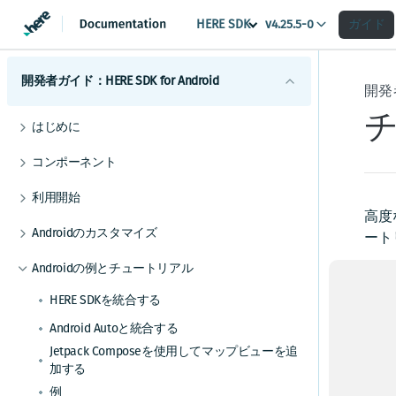
HERE SDK
ガイド
v4.25.5-0
開発者ガイド：HERE SDK for Android
開発者
はじめに
ライセンスの説明
コンポーネント
機能一覧
Androidマップ
利用開始
最小要件
地図の使用を開始する
Android検索
高度
スコープを設定して複数のアプリを区別する
Androidのカスタマイズ
カバレージ情報
マップビューを調整する
検索を開始する
ート
Androidルーティング
UIコンポーネント
地図を操作する
検索機能とジオコーディング機能
ルート検索を開始する
Androidの例とチュートリアル
次の
Androidトラフィック
地図とサービス
マップアイテムを追加する
UIビルディングブロックを追加する
交通情報の使用を開始する
H
Androidポジショニング
HERE SDKを統合する
カスタムマップカタログ
始
事前定義されたマップスキームを追加する
ルートオプションを追加する
ルート上の交通状況を視覚化する
ポジショニングの使用を開始する
Androidナビゲーション
Android Autoと統合する
H
事前定義されたマップフィーチャーを追加す
電気自動車のルートを取得する
交通情報を更新する
ポジショニングを最適化する
ナビゲーションの使用を開始する
Jetpack Composeを使用してマップビューを追
Androidオフライン
の
る
加する
高度なルート検索機能
トラフィック・エンジン
バックグラウンド更新を有効にする
音声ガイダンスを追加する
オフラインマップの使用を開始する
利
Android屋内地図
マップデータにリアルタイムでアクセスする
例