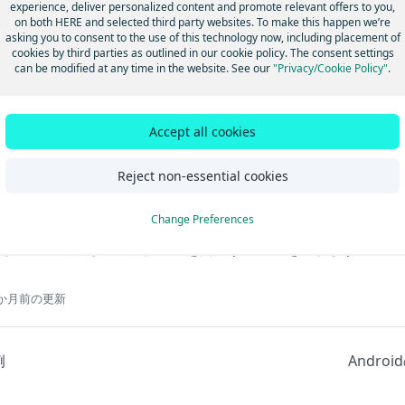
experience, deliver personalized content and promote relevant offers to you,
する方法について説明します。
on both HERE and selected third party websites. To make this happen we’re
図を表示する
：アプリケーションで地図を統合およびカスタマ
asking you to consent to the use of this technology now, including placement of
て理解します。
cookies by third parties as outlined in our cookie policy. The consent settings
can be modified at any time in the website. See our
"Privacy/Cookie Policy"
.
ndroid Auto をアプリに統合する
：このチュートリアルでは、
And
、車のインフォテインメントディスプレイに
を表示
MapView
。
Accept all cookies
RE SDK for Android Navigate
Reject non-essential cookies
PXレコーディングアプリを構築する
：HERE Positioning
記録するデジタル日記を作成しましょう。
Change Preferences
ビゲーション アプリを構築する
：
をアプ
VisualNavigator
して、経路誘導のガイダンスを開始する方法を学びます。
 か月前の更新
例
Andro