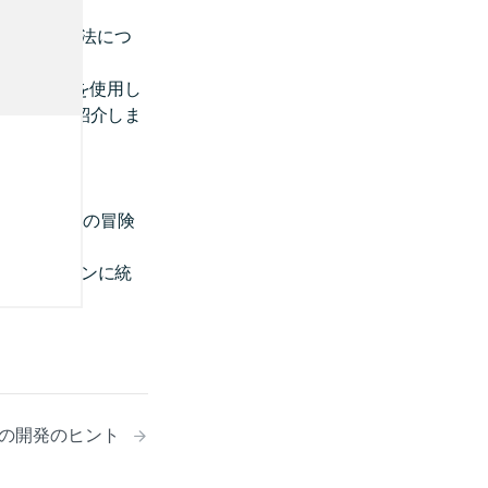
イズする方法につ
roid Auto
を使用し
する方法を紹介しま
の場合
を使用して、あなたの冒険
リケーションに統
idの開発のヒント