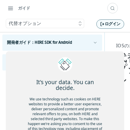
ガイド
代替オプション
ログイン
開発者ガイド：HERE SDK for Android
IOS
代
はじめに
開発者ガイド：HERE SDK for iOS
ライセンスの説明
プ
コンポーネント
機能一覧
Androidマップ
ン
はじめに
利用開始
It's your data. You can
最小要件
地図の使用を開始する
Android検索
ライセンスの説明
スコープを設定して複数のアプリを区別する
decide.
利用開始
Androidのカスタマイズ
カバレージ情報
マップビューを調整する
検索を開始する
Androidルーティング
機能一覧
スコープを設定して複数のアプリを区別する
UIコンポーネント
We use technology such as cookies on HERE
コンポーネント
地図を操作する
検索機能とジオコーディング機能
ルート検索を開始する
Androidの例とチュートリアル
Androidトラフィック
最小要件
websites to provide a better user experience,
地図とサービス
deliver personalized content and promote
HERE SDKを統合する
マップアイテムを追加する
UIビルディングブロックを追加する
交通情報の使用を開始する
オ
iOSの地図
Androidポジショニング
Androidの開発のヒント
カバレージ情報
relevant offers to you, on both HERE and
カスタムマップカタログ
フ
地図の使用を開始する
selected third party websites. To make this
Android Autoと統合する
事前定義されたマップスキームを追加する
ルートオプションを追加する
ルート上の交通状況を視覚化する
ポジショニングの使用を開始する
iOSの検索
Androidナビゲーション
以前のバージョンから更新する
happen we’re asking you to consent to the use
ラ
Androidの使用状況統計、法律、プライバシー
Jetpack Composeを使用してマップビューを追
事前定義されたマップフィーチャーを追加す
マップ ビューを調整する
検索を開始する
電気自動車のルートを取得する
交通情報を更新する
ポジショニングを最適化する
ナビゲーションの使用を開始する
of this technology now, including placement of
iOSのルート検索