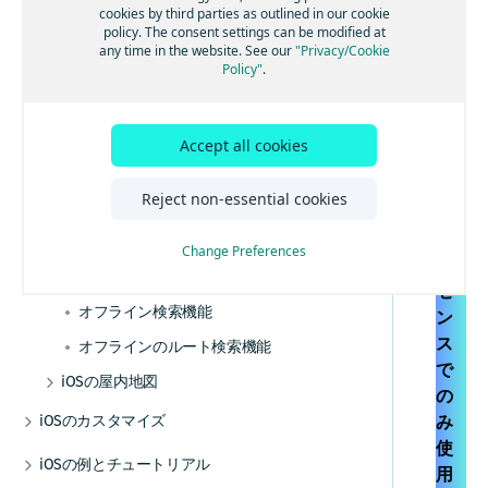
Androidオフライン
エンジン
イ
加する
る
トランザクションと使用状況統計
cookies by third parties as outlined in our cookie
地図を操作する
検索機能とジオコーディング機能
ルート検索を開始する
高度なルート検索機能
トラフィック・エンジン
バックグラウンド更新を有効にする
音声ガイダンスを追加する
オフラインマップの使用を開始する
ン
policy. The consent settings can be modified at
iOSの交通情報
Android屋内地図
例
ベストプラクティス
マップデータにリアルタイムでアクセスする
法的要件とプライバシー要件
any time in the website. See our
"Privacy/Cookie
マ
マップアイテムを追加する
UI ビルディング ブロックを追加する
交通情報の使用を開始する
その他の交通機能
GPXレコーディングアプリを作成する
ルート逸脱を処理する
マップデータをインストールする
屋内地図コンポーネントを使用する
HERE Style Editorを使用してスタイルを作成
iOSのポジショニング
Policy"
.
チュートリアル
データとOTAコストを管理する
ッ
する
事前定義されたマップスキームを追加する
ルート オプションを追加する
ルート上の交通状況を視覚化する
ポジショニングの使用を開始する
警告を使用して常に注意を払う
マップデータを更新する
例とユースケース
iOSのナビゲーション
補足情報
プ
カスタムレイヤーを追加する
事前定義されたマップフィーチャーを追加す
電気自動車のルートを取得する
交通情報を更新する
ポジショニングを最適化する
ナビゲーションの使用を開始する
レーンアシスタンスを取得する
代替オプション
は
iOSのオフライン
デバッグとトラブルシューティング
カスタムレイヤーのスタイルガイド
る
Accept all cookies
Na
高度なルート検索機能
トラフィック・エンジン
GPXレコーディングアプリを作成する
音声ガイダンスを追加する
車両前方の地図情報
オフライン検索機能
カスタムレイヤーのスタイルテクニック
マップデータにリアルタイムでアクセスする
オフラインマップの使用を開始する
コミュニティとサポート
vig
リファレンス
Reject non-essential cookies
その他の交通機能
ルート逸脱を処理する
HERE Style Editorを使用してスタイルを作成
トラックをナビゲートする
オフラインのルート検索機能
マップ データをインストールする
よく寄せられる質問
ate
カスタムレイヤーのスタイル式リファレ
する
警告を使用して常に注意を払う
ンス
ナビゲーションを最適化する
ラ
マップ データを更新する
カスタムレイヤーを追加する
Change Preferences
イ
レーンアシスタンスを取得する
ナビゲーションアプリを作成する
代替オプション
カスタムレイヤーのスタイルガイド
セ
車両前方の地図情報
カスタム レイヤーのスタイル テクニック
オフライン検索機能
ン
リファレンス
トラックをナビゲートする
ス
オフラインのルート検索機能
カスタムレイヤーのスタイル式リファレ
で
ンス
ナビゲーションを最適化する
iOSの屋内地図
の
ナビゲーションアプリを作成する
屋内地図コンポーネントを使用する
iOSのカスタマイズ
み
例とユースケース
使
UIコンポーネント
iOSの例とチュートリアル
用
地図とサービス