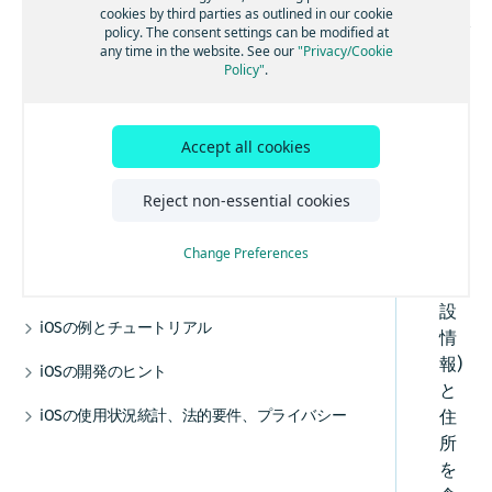
Androidオフライン
エンジン
加する
る
トランザクションと使用状況統計
cookies by third parties as outlined in our cookie
SDK
地図を操作する
高度なルート検索機能
トラフィック・エンジン
バックグラウンド更新を有効にする
音声ガイダンスを追加する
オフラインマップの使用を開始する
policy. The consent settings can be modified at
検索機能とジオコーディング機能
Android屋内地図
例
ベストプラクティス
マップデータにリアルタイムでアクセスする
法的要件とプライバシー要件
は
any time in the website. See our
"Privacy/Cookie
マップアイテムを追加する
その他の交通機能
GPXレコーディングアプリを作成する
ルート逸脱を処理する
マップデータをインストールする
屋内地図コンポーネントを使用する
HERE Style Editorを使用してスタイルを作成
iOSのルート検索
Policy"
.
チュートリアル
データとOTAコストを管理する
世
する
事前定義されたマップスキームを追加する
ルート検索を開始する
警告を使用して常に注意を払う
マップデータを更新する
例とユースケース
界
iOSの交通情報
補足情報
カスタムレイヤーを追加する
事前定義されたマップフィーチャーを追加す
中
UI ビルディング ブロックを追加する
交通情報の使用を開始する
レーンアシスタンスを取得する
代替オプション
iOSのポジショニング
デバッグとトラブルシューティング
カスタムレイヤーのスタイルガイド
る
Accept all cookies
の
ルート オプションを追加する
ルート上の交通状況を視覚化する
ポジショニングの使用を開始する
車両前方の地図情報
オフライン検索機能
カスタムレイヤーのスタイルテクニック
iOSのナビゲーション
マップデータにリアルタイムでアクセスする
コミュニティとサポート
数
リファレンス
Reject non-essential cookies
電気自動車のルートを取得する
交通情報を更新する
ポジショニングを最適化する
ナビゲーションの使用を開始する
HERE Style Editorを使用してスタイルを作成
トラックをナビゲートする
オフラインのルート検索機能
億
iOSのオフライン
よく寄せられる質問
カスタムレイヤーのスタイル式リファレ
する
の
高度なルート検索機能
トラフィック・エンジン
GPXレコーディングアプリを作成する
音声ガイダンスを追加する
オフラインマップの使用を開始する
ンス
ナビゲーションを最適化する
iOSの屋内地図
カスタムレイヤーを追加する
Change Preferences
POI
その他の交通機能
ルート逸脱を処理する
マップ データをインストールする
屋内地図コンポーネントを使用する
ナビゲーションアプリを作成する
カスタムレイヤーのスタイルガイド
iOSのカスタマイズ
(施
警告を使用して常に注意を払う
マップ データを更新する
例とユースケース
カスタム レイヤーのスタイル テクニック
設
UIコンポーネント
iOSの例とチュートリアル
リファレンス
情
レーンアシスタンスを取得する
代替オプション
地図とサービス
カスタムレイヤーのスタイル式リファレ
HERE SDKを統合する
報)
iOSの開発のヒント
ンス
車両前方の地図情報
オフライン検索機能
カスタムマップカタログ
と
CarPlayとの統合
以前のバージョンから更新する
トラックをナビゲートする
オフラインのルート検索機能
iOSの使用状況統計、法的要件、プライバシー
住
例
エンジン
所
トランザクションと使用状況統計
ナビゲーションを最適化する
チュートリアル
を
ベスト プラクティス
法的要件とプライバシー要件
ナビゲーションアプリを作成する