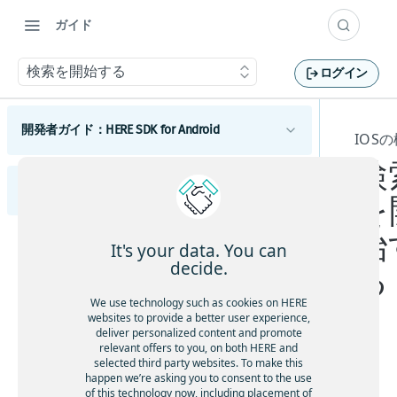
ガイド
検索を開始する
ログイン
開発者ガイド：HERE SDK for Android
IOS
検
はじめに
開発者ガイド：HERE SDK for iOS
ライセンスの説明
を
コンポーネント
機能一覧
Androidマップ
始
はじめに
利用開始
It's your data. You can
最小要件
地図の使用を開始する
Android検索
ライセンスの説明
スコープを設定して複数のアプリを区別する
decide.
る
利用開始
Androidのカスタマイズ
カバレージ情報
マップビューを調整する
検索を開始する
Androidルーティング
機能一覧
スコープを設定して複数のアプリを区別する
UIコンポーネント
We use technology such as cookies on HERE
コンポーネント
地図を操作する
検索機能とジオコーディング機能
ルート検索を開始する
Androidの例とチュートリアル
Androidトラフィック
最小要件
websites to provide a better user experience,
地図とサービス
deliver personalized content and promote
HERE SDKを統合する
マップアイテムを追加する
UIビルディングブロックを追加する
交通情報の使用を開始する
iOSの地図
Androidポジショニング
Androidの開発のヒント
カバレージ情報
relevant offers to you, on both HERE and
カスタムマップカタログ
地図の使用を開始する
selected third party websites. To make this
Android Autoと統合する
事前定義されたマップスキームを追加する
ルートオプションを追加する
ルート上の交通状況を視覚化する
ポジショニングの使用を開始する
iOSの検索
Androidナビゲーション
以前のバージョンから更新する
HE
happen we’re asking you to consent to the use
Androidの使用状況統計、法律、プライバシー
Jetpack Composeを使用してマップビューを追
事前定義されたマップフィーチャーを追加す
マップ ビューを調整する
電気自動車のルートを取得する
交通情報を更新する
ポジショニングを最適化する
ナビゲーションの使用を開始する
RE
of this technology now, including placement of
検索を開始する