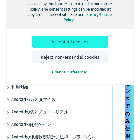
イ
事前定義されたマップフィーチャーを追加す
電気自動車のルートを取得する
交通情報を更新する
ポジショニングを最適化する
ナビゲーションの使用を開始する
cookies by third parties as outlined in our cookie
Androidオフライン
る
ン
policy. The consent settings can be modified at
高度なルート検索機能
トラフィック・エンジン
バックグラウンド更新を有効にする
音声ガイダンスを追加する
any time in the website. See our
"Privacy/Cookie
マップデータにリアルタイムでアクセスする
オフラインマップの使用を開始する
マ
Policy"
.
その他の交通機能
GPXレコーディングアプリを作成する
ルート逸脱を処理する
ッ
HERE Style Editorを使用してスタイルを作成
マップデータをインストールする
する
プ
警告を使用して常に注意を払う
マップデータを更新する
カスタムレイヤーを追加する
は
Accept all cookies
レーンアシスタンスを取得する
代替オプション
カスタムレイヤーのスタイルガイド
Na
車両前方の地図情報
vig
カスタムレイヤーのスタイルテクニック
オフライン検索機能
Reject non-essential cookies
リファレンス
ate
トラックをナビゲートする
オフラインのルート検索機能
カスタムレイヤーのスタイル式リファレ
ラ
Change Preferences
ンス
ナビゲーションを最適化する
Android屋内地図
イ
ナビゲーションアプリを作成する
屋内地図コンポーネントを使用する
セ
利用開始
ン
例とユースケース
スコープを設定して複数のアプリを区別する
ス
Androidのカスタマイズ
で
UIコンポーネント
Androidの例とチュートリアル
の
地図とサービス
HERE SDKを統合する
み
Androidの開発のヒント
カスタムマップカタログ
使
Android Autoと統合する
以前のバージョンから更新する
用
Androidの使用状況統計、法律、プライバシー
Jetpack Composeを使用してマップビューを追