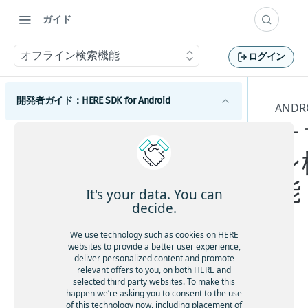
ガイド
オフライン検索機能
ログイン
開発者ガイド：HERE SDK for Android
AND
オ
はじめに
ン
ライセンスの説明
コンポーネント
機能一覧
能
Androidマップ
It's your data. You can
最小要件
地図の使用を開始する
decide.
Android検索
カバレージ情報
マップビューを調整する
検索を開始する
Androidルーティング
We use technology such as cookies on HERE
websites to provide a better user experience,
地図を操作する
検索機能とジオコーディング機能
ルート検索を開始する
Androidトラフィック
deliver personalized content and promote
オ
relevant offers to you, on both HERE and
マップアイテムを追加する
UIビルディングブロックを追加する
交通情報の使用を開始する
Androidポジショニング
フ
selected third party websites. To make this
事前定義されたマップスキームを追加する
ルートオプションを追加する
ルート上の交通状況を視覚化する
ポジショニングの使用を開始する
happen we’re asking you to consent to the use
ラ
Androidナビゲーション
of this technology now, including placement of