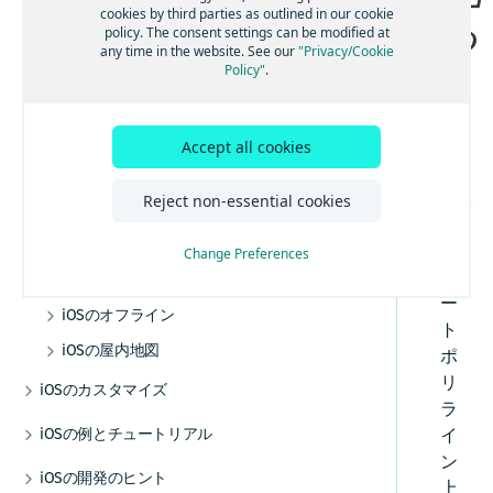
Androidオフライン
エンジン
加する
る
トランザクションと使用状況統計
cookies by third parties as outlined in our cookie
る
地図を操作する
検索機能とジオコーディング機能
ルート検索を開始する
高度なルート検索機能
トラフィック・エンジン
バックグラウンド更新を有効にする
音声ガイダンスを追加する
オフラインマップの使用を開始する
policy. The consent settings can be modified at
iOSの交通情報
Android屋内地図
例
ベストプラクティス
マップデータにリアルタイムでアクセスする
法的要件とプライバシー要件
any time in the website. See our
"Privacy/Cookie
マップアイテムを追加する
UI ビルディング ブロックを追加する
その他の交通機能
GPXレコーディングアプリを作成する
ルート逸脱を処理する
マップデータをインストールする
屋内地図コンポーネントを使用する
HERE Style Editorを使用してスタイルを作成
交通情報の使用を開始する
Policy"
.
チュートリアル
データとOTAコストを管理する
する
事前定義されたマップスキームを追加する
ルート オプションを追加する
警告を使用して常に注意を払う
マップデータを更新する
例とユースケース
ルート上の交通状況を視覚化する
補足情報
カスタムレイヤーを追加する
事前定義されたマップフィーチャーを追加す
電気自動車のルートを取得する
レーンアシスタンスを取得する
代替オプション
交通情報を更新する
デバッグとトラブルシューティング
カスタムレイヤーのスタイルガイド
HE
る
Accept all cookies
高度なルート検索機能
車両前方の地図情報
オフライン検索機能
RE
カスタムレイヤーのスタイルテクニック
マップデータにリアルタイムでアクセスする
トラフィック・エンジン
コミュニティとサポート
リファレンス
SDK
Reject non-essential cookies
HERE Style Editorを使用してスタイルを作成
トラックをナビゲートする
オフラインのルート検索機能
その他の交通機能
よく寄せられる質問
カスタムレイヤーのスタイル式リファレ
は
する
ンス
ナビゲーションを最適化する
iOSのポジショニング
、
カスタムレイヤーを追加する
Change Preferences
ポジショニングの使用を開始する
ナビゲーションアプリを作成する
ル
iOSのナビゲーション
カスタムレイヤーのスタイルガイド
ー
ポジショニングを最適化する
ナビゲーションの使用を開始する
カスタム レイヤーのスタイル テクニック
iOSのオフライン
ト
リファレンス
GPXレコーディングアプリを作成する
音声ガイダンスを追加する
オフラインマップの使用を開始する
iOSの屋内地図
カスタムレイヤーのスタイル式リファレ
ポ
ンス
ルート逸脱を処理する
マップ データをインストールする
屋内地図コンポーネントを使用する
リ
iOSのカスタマイズ
ラ
警告を使用して常に注意を払う
マップ データを更新する
例とユースケース
UIコンポーネント
iOSの例とチュートリアル
イ
レーンアシスタンスを取得する
代替オプション
地図とサービス
ン
HERE SDKを統合する
iOSの開発のヒント
車両前方の地図情報
オフライン検索機能
上
カスタムマップカタログ