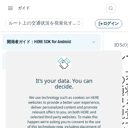
ガイド
ルート上の交通状況を視覚化する
ログイン
開発者ガイド：HERE SDK for Android
IOS
ル
はじめに
開発者ガイド：HERE SDK for iOS
ライセンスの説明
ト
コンポーネント
機能一覧
Androidマップ
の
はじめに
利用開始
It's your data. You can
最小要件
地図の使用を開始する
Android検索
ライセンスの説明
スコープを設定して複数のアプリを区別する
decide.
通
利用開始
Androidのカスタマイズ
カバレージ情報
マップビューを調整する
検索を開始する
Androidルーティング
機能一覧
スコープを設定して複数のアプリを区別する
UIコンポーネント
We use technology such as cookies on HERE
況
コンポーネント
地図を操作する
検索機能とジオコーディング機能
ルート検索を開始する
Androidの例とチュートリアル
Androidトラフィック
最小要件
websites to provide a better user experience,
地図とサービス
deliver personalized content and promote
HERE SDKを統合する
マップアイテムを追加する
UIビルディングブロックを追加する
交通情報の使用を開始する
iOSの地図
視
Androidポジショニング
Androidの開発のヒント
カバレージ情報
relevant offers to you, on both HERE and
カスタムマップカタログ
地図の使用を開始する
selected third party websites. To make this
Android Autoと統合する
事前定義されたマップスキームを追加する
ルートオプションを追加する
ルート上の交通状況を視覚化する
ポジショニングの使用を開始する
iOSの検索
Androidナビゲーション
以前のバージョンから更新する
化
happen we’re asking you to consent to the use
Androidの使用状況統計、法律、プライバシー
Jetpack Composeを使用してマップビューを追
事前定義されたマップフィーチャーを追加す
マップ ビューを調整する
検索を開始する
電気自動車のルートを取得する
交通情報を更新する
ポジショニングを最適化する
ナビゲーションの使用を開始する
of this technology now, including placement of
iOSのルート検索