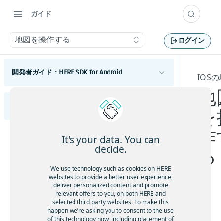
ガイド
地図を操作する
ログイン
開発者ガイド：HERE SDK for Android
IOS
地
はじめに
開発者ガイド：HERE SDK for iOS
ライセンスの説明
を
コンポーネント
機能一覧
Androidマップ
作
はじめに
利用開始
It's your data. You can
最小要件
地図の使用を開始する
Android検索
ライセンスの説明
スコープを設定して複数のアプリを区別する
decide.
る
利用開始
Androidのカスタマイズ
カバレージ情報
マップビューを調整する
検索を開始する
Androidルーティング
機能一覧
スコープを設定して複数のアプリを区別する
UIコンポーネント
We use technology such as cookies on HERE
コンポーネント
地図を操作する
検索機能とジオコーディング機能
ルート検索を開始する
Androidの例とチュートリアル
Androidトラフィック
最小要件
websites to provide a better user experience,
地図とサービス
deliver personalized content and promote
HERE SDKを統合する
マップアイテムを追加する
UIビルディングブロックを追加する
交通情報の使用を開始する
iOSの地図
Androidポジショニング
Androidの開発のヒント
カバレージ情報
relevant offers to you, on both HERE and
カスタムマップカタログ
selected third party websites. To make this
Android Autoと統合する
事前定義されたマップスキームを追加する
ルートオプションを追加する
ルート上の交通状況を視覚化する
ポジショニングの使用を開始する
地図の使用を開始する
Androidナビゲーション
以前のバージョンから更新する
デ
happen we’re asking you to consent to the use
Androidの使用状況統計、法律、プライバシー
Jetpack Composeを使用してマップビューを追
事前定義されたマップフィーチャーを追加す
電気自動車のルートを取得する
交通情報を更新する
ポジショニングを最適化する
ナビゲーションの使用を開始する
フ
of this technology now, including placement of
マップ ビューを調整する