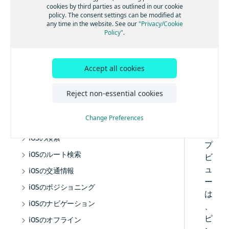
Androidオフライン
エンジン
加する
る
トランザクションと使用状況統計
cookies by third parties as outlined in our cookie
ォ
高度なルート検索機能
トラフィック・エンジン
バックグラウンド更新を有効にする
音声ガイダンスを追加する
オフラインマップの使用を開始する
policy. The consent settings can be modified at
地図を操作する
Android屋内地図
例
ベストプラクティス
マップデータにリアルタイムでアクセスする
法的要件とプライバシー要件
ル
any time in the website. See our
"Privacy/Cookie
その他の交通機能
GPXレコーディングアプリを作成する
ルート逸脱を処理する
マップデータをインストールする
屋内地図コンポーネントを使用する
HERE Style Editorを使用してスタイルを作成
マップアイテムを追加する
Policy"
.
チュートリアル
データとOTAコストを管理する
ト
する
警告を使用して常に注意を払う
マップデータを更新する
例とユースケース
で
事前定義されたマップスキームを追加する
補足情報
カスタムレイヤーを追加する
は
事前定義されたマップフィーチャーを追加す
レーンアシスタンスを取得する
代替オプション
デバッグとトラブルシューティング
カスタムレイヤーのスタイルガイド
Accept all cookies
、
る
車両前方の地図情報
オフライン検索機能
カスタムレイヤーのスタイルテクニック
コミュニティとサポート
HE
マップデータにリアルタイムでアクセスする
リファレンス
Reject non-essential cookies
トラックをナビゲートする
オフラインのルート検索機能
RE
HERE Style Editorを使用してスタイルを作成
よく寄せられる質問
カスタムレイヤーのスタイル式リファレ
SDK
する
ンス
ナビゲーションを最適化する
Change Preferences
マ
カスタムレイヤーを追加する
ナビゲーションアプリを作成する
ッ
カスタムレイヤーのスタイルガイド
iOSの検索
プ
カスタム レイヤーのスタイル テクニック
検索を開始する
iOSのルート検索
ビ
リファレンス
検索機能とジオコーディング機能
ルート検索を開始する
カスタムレイヤーのスタイル式リファレ
ュ
iOSの交通情報
ンス
ー
UI ビルディング ブロックを追加する
交通情報の使用を開始する
iOSのポジショニング
は
ルート オプションを追加する
ルート上の交通状況を視覚化する
ポジショニングの使用を開始する
iOSのナビゲーション
、
電気自動車のルートを取得する
交通情報を更新する
ポジショニングを最適化する
ナビゲーションの使用を開始する
ピ
iOSのオフライン