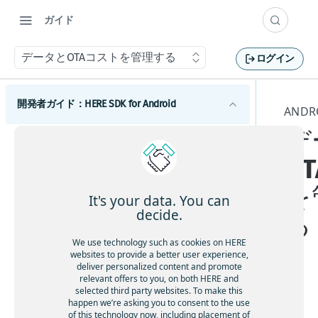
ガイド
データとOTAコストを管理する
ログイン
開発者ガイド：HERE SDK for Android
AND
デ
はじめに
O
ライセンスの説明
コンポーネント
機能一覧
を
Androidマップ
利用開始
It's your data. You can
最小要件
地図の使用を開始する
Android検索
decide.
る
スコープを設定して複数のアプリを区別する
Androidのカスタマイズ
カバレージ情報
マップビューを調整する
検索を開始する
Androidルーティング
We use technology such as cookies on HERE
UIコンポーネント
地図を操作する
検索機能とジオコーディング機能
ルート検索を開始する
Androidの例とチュートリアル
websites to provide a better user experience,
Androidトラフィック
deliver personalized content and promote
地図とサービス
HERE SDKを統合する
マップアイテムを追加する
UIビルディングブロックを追加する
交通情報の使用を開始する
relevant offers to you, on both HERE and
Androidポジショニング
Androidの開発のヒント
selected third party websites. To make this
カスタムマップカタログ
Android Autoと統合する
事前定義されたマップスキームを追加する
ルートオプションを追加する
ルート上の交通状況を視覚化する
ポジショニングの使用を開始する
デ
Androidナビゲーション
happen we’re asking you to consent to the use
以前のバージョンから更新する
of this technology now, including placement of
ー
Jetpack Composeを使用してマップビューを追
事前定義されたマップフィーチャーを追加す