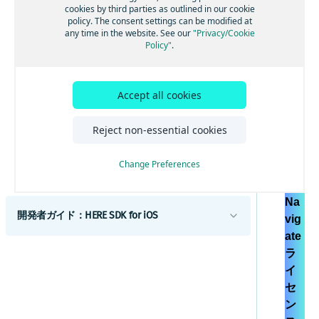
電気自動車のルートを取得する
交通情報を更新する
ポジショニングを最適化する
ナビゲーションの使用を開始する
Androidオフライン
cookies by third parties as outlined in our cookie
加する
る
エンジン
タ
policy. The consent settings can be modified at
高度なルート検索機能
トラフィック・エンジン
バックグラウンド更新を有効にする
音声ガイダンスを追加する
オフラインマップの使用を開始する
Android屋内地図
例
マップデータにリアルタイムでアクセスする
と
any time in the website. See our
"Privacy/Cookie
ベストプラクティス
Policy"
.
その他の交通機能
GPXレコーディングアプリを作成する
ルート逸脱を処理する
マップデータをインストールする
屋内地図コンポーネントを使用する
OT
HERE Style Editorを使用してスタイルを作成
チュートリアル
データとOTAコストを管理する
する
Aコ
警告を使用して常に注意を払う
マップデータを更新する
例とユースケース
補足情報
カスタムレイヤーを追加する
ス
レーンアシスタンスを取得する
代替オプション
Accept all cookies
カスタムレイヤーのスタイルガイド
ト
デバッグとトラブルシューティング
車両前方の地図情報
オフライン検索機能
の
カスタムレイヤーのスタイルテクニック
コミュニティとサポート
Reject non-essential cookies
リファレンス
管
トラックをナビゲートする
オフラインのルート検索機能
カスタムレイヤーのスタイル式リファレ
よく寄せられる質問
理
ンス
ナビゲーションを最適化する
Change Preferences
は
Androidの使用状況統計、法律、プライバシー
ナビゲーションアプリを作成する
、
トランザクションと使用状況統計
Na
開発者ガイド：HERE SDK for iOS
法的要件とプライバシー要件
vig
ate
はじめに
ラ
ライセンスの説明
イ
利用開始
セ
機能一覧
スコープを設定して複数のアプリを区別する
コンポーネント
ン
最小要件