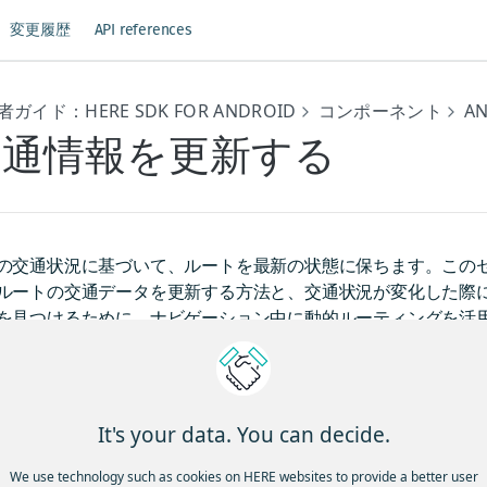
変更履歴
API references
ガイド：HERE SDK FOR ANDROID
コンポーネント
A
交通情報を更新する
の交通状況に基づいて、ルートを最新の状態に保ちます。この
ルートの交通データを更新する方法と、交通状況が変化した際
を見つけるために、ナビゲーション中に動的ルーティングを活
します。
ート上の交通状況を更新する
トの交通情報は、
または
calculateTrafficOnRoute()
re
It's your data. You can decide.
出すことで更新できます。
We use technology such as cookies on HERE websites to provide a better user
メソッドは、出発地またはルートメタデータ
efreshRoute()