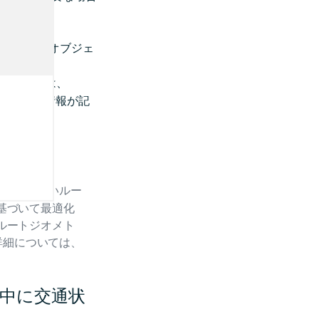
オブジェ
OnRoute
が
には、
ction
細な交通情報が記
ん。
中によりよいルー
基づいて最適化
ルートジオメト
詳細については、
ュー中に交通状