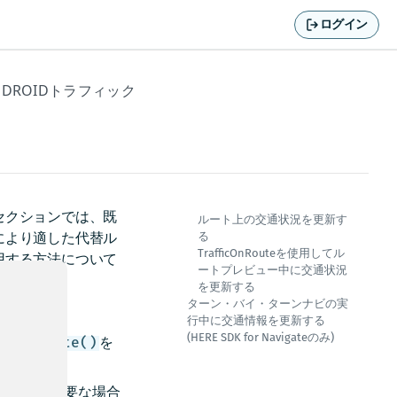
ログイン
NDROIDトラフィック
セクションでは、既
ルート上の交通状況を更新す
により適した代替ル
る
TrafficOnRouteを使用してル
用する方法について
ートプレビュー中に交通状況
を更新する
ターン・バイ・ターンナビの実
行中に交通情報を更新する
(HERE SDK for Navigateのみ)
を
freshRoute()
の更新が必要な場合