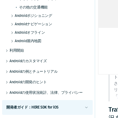
に
HERE Style Editorを使用してスタイルを作成
その他の交通機能
する
交
Androidポジショニング
カスタムレイヤーを追加する
c
ポジショニングの使用を開始する
Androidナビゲーション
カスタムレイヤーのスタイルガイド
ク
ポジショニングを最適化する
ナビゲーションの使用を開始する
カスタムレイヤーのスタイルテクニック
T
Androidオフライン
リファレンス
T
バックグラウンド更新を有効にする
音声ガイダンスを追加する
オフラインマップの使用を開始する
Android屋内地図
カスタムレイヤーのスタイル式リファレ
載
ンス
GPXレコーディングアプリを作成する
ルート逸脱を処理する
マップデータをインストールする
屋内地図コンポーネントを使用する
利用開始
どち
警告を使用して常に注意を払う
マップデータを更新する
例とユースケース
スコープを設定して複数のアプリを区別する
注 (
Androidのカスタマイズ
レーンアシスタンスを取得する
代替オプション
UIコンポーネント
ま
Androidの例とチュートリアル
車両前方の地図情報
オフライン検索機能
地図とサービス
ト
HERE SDKを統合する
トラックをナビゲートする
オフラインのルート検索機能
Androidの開発のヒント
さ
カスタムマップカタログ
Android Autoと統合する
以前のバージョンから更新する
ナビゲーションを最適化する
リ
Androidの使用状況統計、法律、プライバシー
Jetpack Composeを使用してマップビューを追
「
エンジン
ナビゲーションアプリを作成する
加する
トランザクションと使用状況統計
例
ベストプラクティス
開発者ガイド：HERE SDK for iOS
T
法的要件とプライバシー要件
チュートリアル
データとOTAコストを管理する