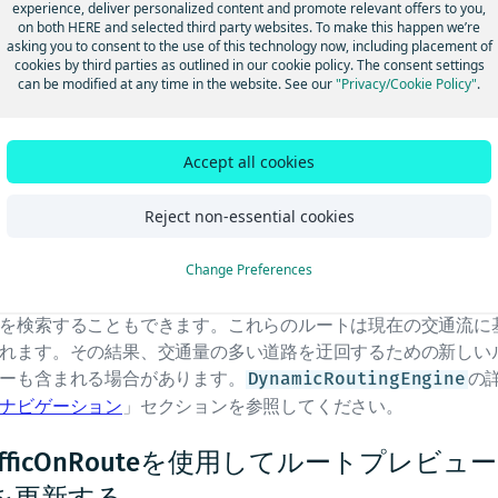
experience, deliver personalized content and promote relevant offers to you,
使用できます。
on both HERE and selected third party websites. To make this happen we’re
asking you to consent to the use of this technology now, including placement of
通情報のみを更新する必要があるシナリオでは、
cookies by third parties as outlined in our cookie policy. The consent settings
メソッドを使用して
alculateTrafficOnRoute()
Traffic
can be modified at any time in the website. See our
"Privacy/Cookie Policy"
.
トを提供できます。現在の交通流と交通障害に関する詳細情報
ごとに記載されています。
rafficOnSection
TrafficOnSe
オブジェクトのリストとして、スパンごとの詳
rafficOnSpan
Accept all cookies
されています。
Reject non-essential cookies
らのメソッドでも、ルート距離とジオメトリーは変更されませ
Navigateのみ)
Change Preferences
たは、
を使用してナビゲーション
DynamicRoutingEngine
を検索することもできます。これらのルートは現在の交通流に
れます。その結果、交通量の多い道路を迂回するための新しい
ーも含まれる場合があります。
の
DynamicRoutingEngine
ナビゲーション
」セクションを参照してください。
rafficOnRouteを使用してルートプレビ