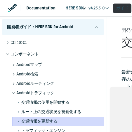
HERE SDK
ガイド
v4.25.5-0
開発者ガイド：HERE SDK for Android
開発者
はじめに
ライセンスの説明
コンポーネント
機能一覧
Androidマップ
最小要件
地図の使用を開始する
最新
Android検索
カバレージ情報
存の
マップビューを調整する
検索を開始する
Androidルーティング
ート
地図を操作する
検索機能とジオコーディング機能
ルート検索を開始する
Androidトラフィック
説明
マップアイテムを追加する
UIビルディングブロックを追加する
ル
交通情報の使用を開始する
事前定義されたマップスキームを追加する
ルートオプションを追加する
ルート上の交通状況を視覚化する
ルー
事前定義されたマップフィーチャーを追加す
電気自動車のルートを取得する
呼び
交通情報を更新する
る
高度なルート検索機能
マップデータにリアルタイムでアクセスする
トラフィック・エンジン
r