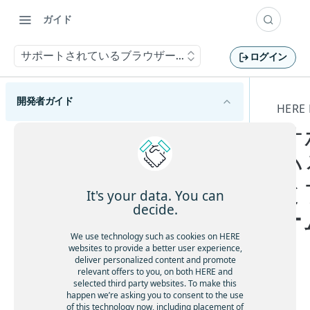
ガイド
サポートされているブラウザーとプラットフォーム
ログイン
開発者ガイド
HERE
サ
HERE Maps API for Javascriptの概要
い
サポートされているブラウザーとプラットフォ
ーム
と
使用可能なAPIモジュール
It's your data. You can
decide.
HERE Maps API for JavaScriptの各バージョンを
ー
確認する
We use technology such as cookies on HERE
HERE Maps API for Javascriptの使用を開始する
websites to provide a better user experience,
deliver personalized content and promote
マップタイプについて理解する
relevant offers to you, on both HERE and
selected third party websites. To make this
happen we’re asking you to consent to the use
マップオブジェクトを管理する
HE
of this technology now, including placement of