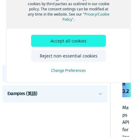
マーカーを追加する
RE
cookies by third parties as outlined in our cookie
マップイベントを処理する
policy. The consent settings can be modified at
Ma
ジオシェイプを使用する
any time in the website. See our
"Privacy/Cookie
ps
地図をカスタマイズする
Policy"
.
カスタムオーバーレイを表示する
API
カスタムの地政学的見解を適用する
フレームワークと統合する
for
ルートと経路を計算する
Angularを使用してHERE Mapsを構築する
Jav
Accept all cookies
ベストプラクティスと高度なヒント
視覚化のためのクラスターデータ
aS
Reactを使用してHERE Mapsを構築する
効率的なマップレンダリングのためのベストプ
cri
Reject non-essential cookies
チュートリアル
ラクティスを適用する
地域固有の地図を設定する
Vue.jsを使用してHERE Mapsを構築する
pt
カスタムのドメイン名とサービスパスを設定す
GoogleからHERE Maps API for JavaScriptに切り
機能とモードを通じて地図表示をカスタマイズ
る
替える
TypeScriptを使用してHERE Mapsを構築する
ver
Change Preferences
する
リリースノート
GoogleからHERE Maps API for JavaScriptジオコ
sio
マップコントロールとUIでマップをカスタマイ
HERE Maps API for Javascriptをバンドルしてパ
ーディングに切り替える
ズする
フォーマンスを最適化する
n
変更
GoogleからHERE Maps API for JavaScriptルート
HERE Maps API for JavascriptとWebpackおよ
HERE Style Editorからエクスポートしたスタイ
3.2
検索に切り替える
びRollupをバンドルする
Examples (英語)
機能と動作の変更
ルでマップをカスタマイズする
概要
HERE Maps API for JavascriptとViteをバンド
インタラクティブなマップレイヤーを表示する
APIの変更
ルする
Adding an Overlay to the Map
ハイライト
Ma
GeoJSONデータを表示する
既知の問題
ps
Animated markers
API
日本のデータを含む地図を表示する
解決済みの問題
for
Calculate a location from a mouse click
リアルタイムの交通データを表示する
制限と回避策
Jav