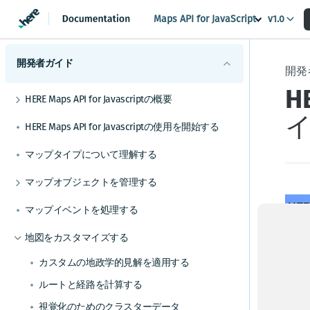
Maps API for JavaScript
v1.0
開発者ガイド
開発
H
HERE Maps API for Javascriptの概要
サポートされているブラウザーとプラットフォ
HERE Maps API for Javascriptの使用を開始する
ーム
使用可能なAPIモジュール
マップタイプについて理解する
HERE Maps API for JavaScriptの各バージョンを
確認する
マップオブジェクトを管理する
マーカーを追加する
HERE
マップイベントを処理する
ジオシェイプを使用する
地図をカスタマイズする
HERE
カスタムオーバーレイを表示する
ンの
カスタムの地政学的見解を適用する
Ed
ルートと経路を計算する
広い
視覚化のためのクラスターデータ