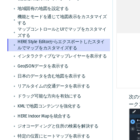
ース
地域固有の地図を設定する
機能とモードを通じて地図表示をカスタマイズ
注
する
マップコントロールとUIでマップをカスタマイ
次の
ズする
ース
HERE Style Editorからエクスポートしたスタイ
ルでマップをカスタマイズする
インタラクティブなマップレイヤーを表示する
開
GeoJSONデータを表示する
日本のデータを含む地図を表示する
HE
詳細
リアルタイムの交通データを表示する
ドラッグ可能な方向を有効にする
次の
ーク
KMLで地図コンテンツを強化する
HERE Indoor Mapを統合する
ジオコーディングと住所の検索を解決する
特定の位置にヒートマップを表示する