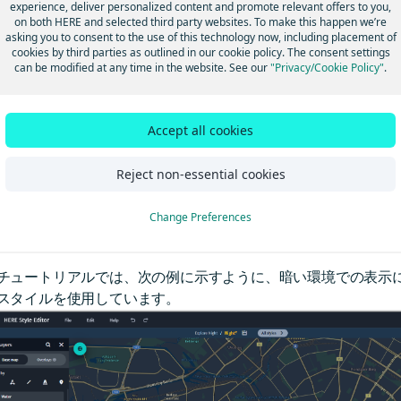
に合った独自のデザインを実現できます。
experience, deliver personalized content and promote relevant offers to you,
on both HERE and selected third party websites. To make this happen we’re
asking you to consent to the use of this technology now, including placement of
cookies by third parties as outlined in our cookie policy. The consent settings
can be modified at any time in the website. See our
"Privacy/Cookie Policy"
.
セクションでは、「
HERE Maps API for Javascriptの使用を開始
マップを基盤として、コードを追加する方法を説明します。
Accept all cookies
始する前に
Reject non-essential cookies
Change Preferences
RE Style Editorでカスタムスタイルを作成し、そのスタイル
については、
HERE Style Editorユーザーガイド
を参照してくだ
チュートリアルでは、次の例に示すように、暗い環境での表示
スタイルを使用しています。