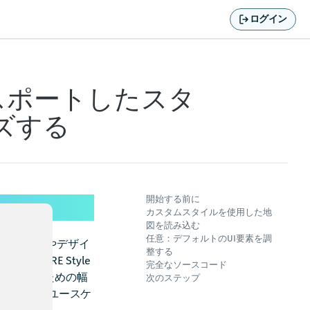
ログイン
らエクスポートしたスタ
ズする
開始する前に
カスタムスタイルを使用した地
図を読み込む
任意：デフォルトのUI要素を調
ンディングやデザイ
整する
HERE Style
完全なソースコード
を変更するための幅
次のステップ
のビジネスユースケ