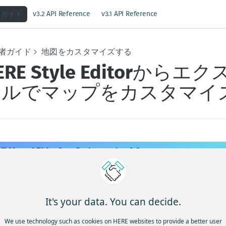
ガイド
v3.2 API Reference
v3.1 API Reference
者ガイド
地図をカスタマイズする
ERE Style Editorか
イルでマップをカスタマイ
 Maps API for JavaScript version 3.2
 Style Editor
からエクスポートしたスタイルを使用して、ブラ
要件に合わせて、独自の視覚的に魅力的な方法でデータを表示します。
It's your data. You can decide.
itorには、色、テクスチャ、ラベルなど、さまざまなマップ要素
オプションが用意されています。こうした柔軟性により、特定
We use technology such as cookies on HERE websites to provide a better user