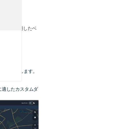
する
」で説明したベ
をエクスポートします。
さい。
に適したカスタムダ