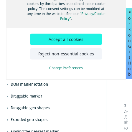
ルートと経路を計算する
Changing from the metric system
Angularを使用してHERE Mapsを構築する
cookies by third parties as outlined in our cookie
ベストプラクティスと高度なヒント
policy. The consent settings can be modified at
視覚化のためのクラスターデータ
F
Reactを使用してHERE Mapsを構築する
効率的なマップレンダリングのためのベストプ
Circle on a map
any time in the website. See our
"Privacy/Cookie
o
チュートリアル
Policy"
.
ラクティスを適用する
地域固有の地図を設定する
Vue.jsを使用してHERE Mapsを構築する
r
カスタムのドメイン名とサービスパスを設定す
GoogleからHERE Maps API for JavaScriptに切り
Context menu
機能とモードを通じて地図表示をカスタマイズ
k
る
替える
TypeScriptを使用してHERE Mapsを構築する
する
o
GoogleからHERE Maps API for JavaScriptジオコ
Display an indoor map
マップコントロールとUIでマップをカスタマイ
HERE Maps API for Javascriptをバンドルしてパ
Accept all cookies
n
ーディングに切り替える
ズする
フォーマンスを最適化する
G
GoogleからHERE Maps API for JavaScriptルート
HERE Maps API for JavascriptとWebpackおよ
Display GeoJSON data
HERE Style Editorからエクスポートしたスタイ
i
Reject non-essential cookies
検索に切り替える
びRollupをバンドルする
ルでマップをカスタマイズする
t
HERE Maps API for JavascriptとViteをバンド
Display KML data
H
インタラクティブなマップレイヤーを表示する
ルする
Change Preferences
u
DOM marker
GeoJSONデータを表示する
b
日本のデータを含む地図を表示する
DOM marker rotation
リアルタイムの交通データを表示する
Draggable marker
ドラッグ可能な方向を有効にする
3
Draggable geo shapes
か
KMLで地図コンテンツを強化する
月
Extruded geo shapes
HERE Indoor Mapを統合する
前
の
ジオコーディングと住所の検索を解決する
Finding the nearest marker