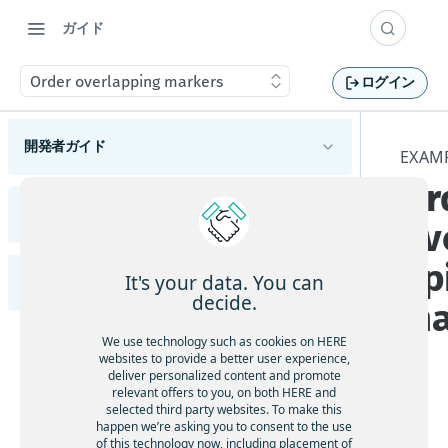
ガイド
Order overlapping markers
ログイン
開発者ガイド
EXAM
Or
HERE Maps API for Javascriptの概要
サポートされているブラウザーとプラットフォ
リリースノート
ov
HERE Maps API for Javascriptの使用を開始する
ーム
変更
使用可能なAPIモジュール
pp
マップタイプについて理解する
It's your data. You can
Examples (英語)
HERE Maps API for JavaScriptの各バージョンを
機能と動作の変更
概要
decide.
ma
確認する
マップオブジェクトを管理する
APIの変更
ハイライト
Adding an Overlay to the Map
マーカーを追加する
We use technology such as cookies on HERE
s
マップイベントを処理する
既知の問題
websites to provide a better user experience,
ジオシェイプを使用する
Animated markers
deliver personalized content and promote
解決済みの問題
地図をカスタマイズする
relevant offers to you, on both HERE and
カスタムオーバーレイを表示する
selected third party websites. To make this
Calculate a location from a mouse click
制限と回避策
カスタムの地政学的見解を適用する
happen we’re asking you to consent to the use
フレームワークと統合する
of this technology now, including placement of