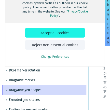
r
ルートと経路を計算する
Changing from the metric system
Angularを使用してHERE Mapsを構築する
cookies by third parties as outlined in our cookie
k
ベストプラクティスと高度なヒント
policy. The consent settings can be modified at
視覚化のためのクラスターデータ
o
Reactを使用してHERE Mapsを構築する
効率的なマップレンダリングのためのベストプ
Circle on a map
any time in the website. See our
"Privacy/Cookie
n
チュートリアル
Policy"
.
ラクティスを適用する
地域固有の地図を設定する
Vue.jsを使用してHERE Mapsを構築する
G
カスタムのドメイン名とサービスパスを設定す
GoogleからHERE Maps API for JavaScriptに切り
Context menu
機能とモードを通じて地図表示をカスタマイズ
i
る
替える
TypeScriptを使用してHERE Mapsを構築する
する
t
GoogleからHERE Maps API for JavaScriptジオコ
Display an indoor map
マップコントロールとUIでマップをカスタマイ
HERE Maps API for Javascriptをバンドルしてパ
Accept all cookies
H
ーディングに切り替える
u
ズする
フォーマンスを最適化する
GoogleからHERE Maps API for JavaScriptルート
HERE Maps API for JavascriptとWebpackおよ
Display GeoJSON data
b
HERE Style Editorからエクスポートしたスタイ
Reject non-essential cookies
検索に切り替える
びRollupをバンドルする
ルでマップをカスタマイズする
HERE Maps API for JavascriptとViteをバンド
Display KML data
インタラクティブなマップレイヤーを表示する
ルする
Change Preferences
DOM marker
GeoJSONデータを表示する
3
日本のデータを含む地図を表示する
DOM marker rotation
か
リアルタイムの交通データを表示する
月
Draggable marker
前
ドラッグ可能な方向を有効にする
の
Draggable geo shapes
更
KMLで地図コンテンツを強化する
新
Extruded geo shapes
HERE Indoor Mapを統合する
ジオコーディングと住所の検索を解決する
Finding the nearest marker