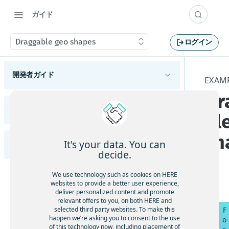
ガイド
Draggable geo shapes
ログイン
開発者ガイド
EXAM
Dr
HERE Maps API for Javascriptの概要
サポートされているブラウザーとプラットフォ
リリースノート
bl
HERE Maps API for Javascriptの使用を開始する
ーム
変更
使用可能なAPIモジュール
sh
マップタイプについて理解する
It's your data. You can
Examples (英語)
HERE Maps API for JavaScriptの各バージョンを
機能と動作の変更
概要
decide.
確認する
マップオブジェクトを管理する
APIの変更
ハイライト
Adding an Overlay to the Map
マーカーを追加する
We use technology such as cookies on HERE
マップイベントを処理する
既知の問題
websites to provide a better user experience,
ジオシェイプを使用する
Animated markers
deliver personalized content and promote
解決済みの問題
地図をカスタマイズする
relevant offers to you, on both HERE and
カスタムオーバーレイを表示する
selected third party websites. To make this
F
Calculate a location from a mouse click
制限と回避策
カスタムの地政学的見解を適用する
happen we’re asking you to consent to the use
o
フレームワークと統合する
of this technology now, including placement of