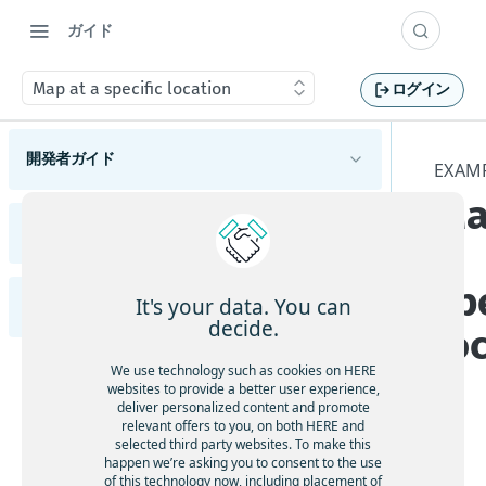
ガイド
Map at a specific location
ログイン
開発者ガイド
EXAM
Ma
HERE Maps API for Javascriptの概要
サポートされているブラウザーとプラットフォ
リリースノート
a
HERE Maps API for Javascriptの使用を開始する
ーム
変更
使用可能なAPIモジュール
sp
マップタイプについて理解する
It's your data. You can
Examples (英語)
HERE Maps API for JavaScriptの各バージョンを
機能と動作の変更
概要
decide.
lo
確認する
マップオブジェクトを管理する
APIの変更
ハイライト
Adding an Overlay to the Map
マーカーを追加する
We use technology such as cookies on HERE
n
マップイベントを処理する
既知の問題
websites to provide a better user experience,
ジオシェイプを使用する
Animated markers
deliver personalized content and promote
解決済みの問題
地図をカスタマイズする
relevant offers to you, on both HERE and
カスタムオーバーレイを表示する
selected third party websites. To make this
Calculate a location from a mouse click
制限と回避策
カスタムの地政学的見解を適用する
happen we’re asking you to consent to the use
フレームワークと統合する
of this technology now, including placement of