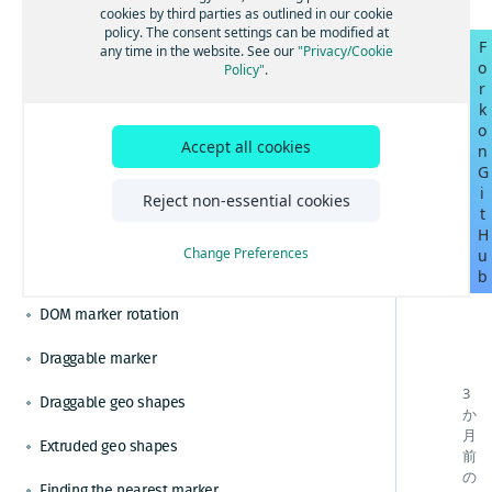
ルートと経路を計算する
Changing from the metric system
Angularを使用してHERE Mapsを構築する
cookies by third parties as outlined in our cookie
ベストプラクティスと高度なヒント
policy. The consent settings can be modified at
視覚化のためのクラスターデータ
F
Reactを使用してHERE Mapsを構築する
効率的なマップレンダリングのためのベストプ
Circle on a map
any time in the website. See our
"Privacy/Cookie
o
チュートリアル
Policy"
.
ラクティスを適用する
地域固有の地図を設定する
Vue.jsを使用してHERE Mapsを構築する
r
カスタムのドメイン名とサービスパスを設定す
GoogleからHERE Maps API for JavaScriptに切り
Context menu
機能とモードを通じて地図表示をカスタマイズ
k
る
替える
TypeScriptを使用してHERE Mapsを構築する
する
o
GoogleからHERE Maps API for JavaScriptジオコ
Display an indoor map
マップコントロールとUIでマップをカスタマイ
HERE Maps API for Javascriptをバンドルしてパ
Accept all cookies
n
ーディングに切り替える
ズする
フォーマンスを最適化する
G
GoogleからHERE Maps API for JavaScriptルート
HERE Maps API for JavascriptとWebpackおよ
Display GeoJSON data
HERE Style Editorからエクスポートしたスタイ
i
Reject non-essential cookies
検索に切り替える
びRollupをバンドルする
ルでマップをカスタマイズする
t
HERE Maps API for JavascriptとViteをバンド
Display KML data
H
インタラクティブなマップレイヤーを表示する
ルする
Change Preferences
u
DOM marker
GeoJSONデータを表示する
b
日本のデータを含む地図を表示する
DOM marker rotation
リアルタイムの交通データを表示する
Draggable marker
ドラッグ可能な方向を有効にする
3
Draggable geo shapes
か
KMLで地図コンテンツを強化する
月
Extruded geo shapes
HERE Indoor Mapを統合する
前
の
ジオコーディングと住所の検索を解決する
Finding the nearest marker