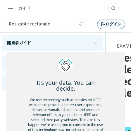
ガイド
Resizable rectangle
ログイン
開発者ガイド
EXAM
Re
HERE Maps API for Javascriptの概要
サポートされているブラウザーとプラットフォ
リリースノート
bl
HERE Maps API for Javascriptの使用を開始する
ーム
変更
使用可能なAPIモジュール
re
マップタイプについて理解する
It's your data. You can
Examples (英語)
HERE Maps API for JavaScriptの各バージョンを
機能と動作の変更
概要
decide.
gl
確認する
マップオブジェクトを管理する
APIの変更
ハイライト
Adding an Overlay to the Map
マーカーを追加する
We use technology such as cookies on HERE
マップイベントを処理する
既知の問題
websites to provide a better user experience,
ジオシェイプを使用する
Animated markers
deliver personalized content and promote
解決済みの問題
地図をカスタマイズする
relevant offers to you, on both HERE and
カスタムオーバーレイを表示する
selected third party websites. To make this
Calculate a location from a mouse click
制限と回避策
カスタムの地政学的見解を適用する
happen we’re asking you to consent to the use
フレームワークと統合する
of this technology now, including placement of